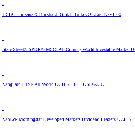
-
HSBC Trinkaus & Burkhardt GmbH TurboC O.End Nasd100
-
State Street® SPDR® MSCI All Country World Investable Market 
-
Vanguard FTSE All-World UCITS ETF - USD ACC
-
VanEck Morningstar Developed Markets Dividend Leaders UCITS 