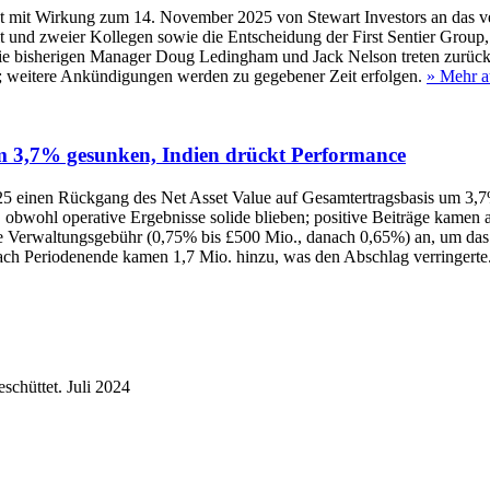
ment mit Wirkung zum 14. November 2025 von Stewart Investors an da
 und zweier Kollegen sowie die Entscheidung der First Sentier Group, 
ie bisherigen Manager Doug Ledingham und Jack Nelson treten zurück. 
; weitere Ankündigungen werden zu gegebener Zeit erfolgen.
» Mehr a
um 3,7% gesunken, Indien drückt Performance
i 2025 einen Rückgang des Net Asset Value auf Gesamtertragsbasis um 
n, obwohl operative Ergebnisse solide blieben; positive Beiträge kamen
te Verwaltungsgebühr (0,75% bis £500 Mio., danach 0,65%) an, um das
ach Periodenende kamen 1,7 Mio. hinzu, was den Abschlag verringerte
schüttet.
Juli 2024