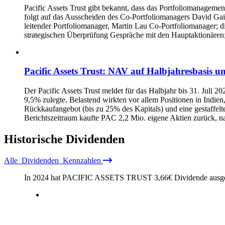
Pacific Assets Trust gibt bekannt, dass das Portfoliomanage
folgt auf das Ausscheiden des Co-Portfoliomanagers David Gait
leitender Portfoliomanager, Martin Lau Co-Portfoliomanager; d
strategischen Überprüfung Gespräche mit den Hauptaktionären
Pacific Assets Trust: NAV auf Halbjahresbasis 
Der Pacific Assets Trust meldet für das Halbjahr bis 31. Jul
9,5% zulegte. Belastend wirkten vor allem Positionen in Indie
Rückkaufangebot (bis zu 25% des Kapitals) und eine gestaffel
Berichtszeitraum kaufte PAC 2,2 Mio. eigene Aktien zurück, n
Historische
Dividenden
Alle
Dividenden
Kennzahlen
In 2024 hat PACIFIC ASSETS TRUST
3,66
€
Dividende ausge