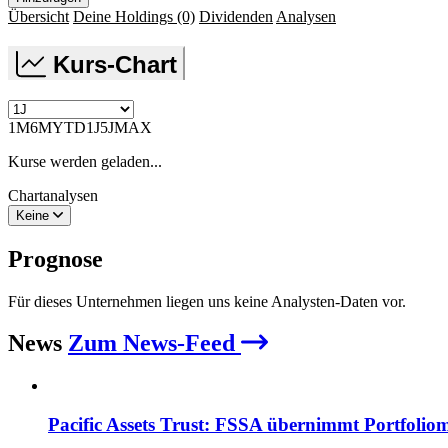
Übersicht
Deine Holdings
(0)
Dividenden
Analysen
Kurs-Chart
1M
6M
YTD
1J
5J
MAX
Kurse werden geladen...
Chartanalysen
Keine
Prognose
Für dieses Unternehmen liegen uns keine Analysten-Daten vor.
News
Zum News-Feed
Pacific Assets Trust: FSSA übernimmt Portfoli