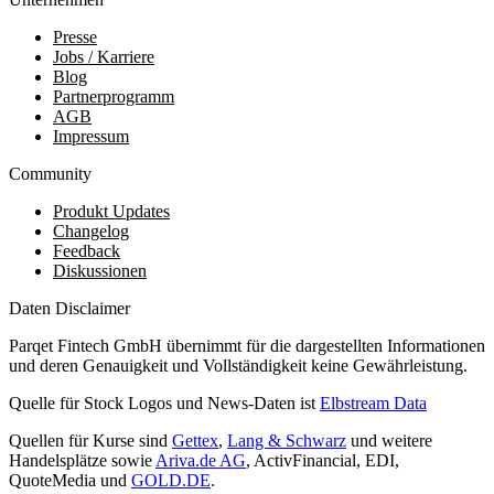
Presse
Jobs / Karriere
Blog
Partnerprogramm
AGB
Impressum
Community
Produkt Updates
Changelog
Feedback
Diskussionen
Daten Disclaimer
Parqet Fintech GmbH übernimmt für die dargestellten Informationen
und deren Genauigkeit und Vollständigkeit keine Gewährleistung.
Quelle für Stock Logos und News-Daten ist
Elbstream Data
Quellen für Kurse sind
Gettex
,
Lang & Schwarz
und weitere
Handelsplätze sowie
Ariva.de AG
, ActivFinancial, EDI,
QuoteMedia und
GOLD.DE
.