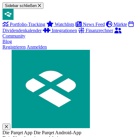
Sidebar schließen
Portfolio-Tracking
Watchlists
News Feed
Märkte
Dividendenkalender
Integrationen
Finanzrechner
Community
Blog
Registrieren
Anmelden
Die Parqet App
Die Parqet Android-App