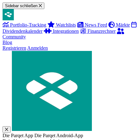
Sidebar schließen
Portfolio-Tracking
Watchlists
News Feed
Märkte
Dividendenkalender
Integrationen
Finanzrechner
Community
Blog
Registrieren
Anmelden
Die Parqet App
Die Parqet Android-App