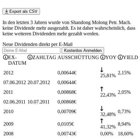
Export als CSV
In den letzten 3 Jahren wurde von Shandong Molong Petr. Mach.
keine Dividende mehr ausgezahlt. Es ist daher wahrscheinlich, dass
keine weiteren Dividenden mehr gezahlt werden.
Neue Dividenden direkt per E-Mail
Kostenlos
Anmelden
EX-
ZAHLTAG
AUSSCHÜTTUNG
YOY
YIELD
DATUM
2012
0,00644
€
2,15
%
25,81%
07.06.2012
20.07.2012
0,00644
€
2011
0,00868
€
2,05
%
22,43%
02.06.2011
10.07.2011
0,00868
€
2010
0,00709
€
0,73
%
32,48%
2009
0,0105
€
8,94
%
41,32%
2008
0,00743
€
0,00%
18,60
%