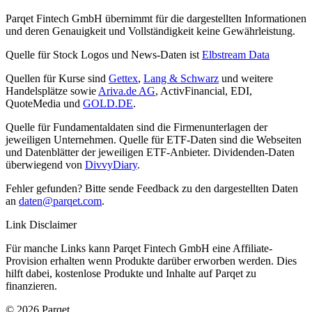
Parqet Fintech GmbH übernimmt für die dargestellten Informationen
und deren Genauigkeit und Vollständigkeit keine Gewährleistung.
Quelle für Stock Logos und News-Daten ist
Elbstream Data
Quellen für Kurse sind
Gettex
,
Lang & Schwarz
und weitere
Handelsplätze sowie
Ariva.de AG
, ActivFinancial, EDI,
QuoteMedia und
GOLD.DE
.
Quelle für Fundamentaldaten sind die Firmenunterlagen der
jeweiligen Unternehmen. Quelle für ETF-Daten sind die Webseiten
und Datenblätter der jeweiligen ETF-Anbieter. Dividenden-Daten
überwiegend von
DivvyDiary
.
Fehler gefunden? Bitte sende Feedback zu den dargestellten Daten
an
daten@parqet.com
.
Link Disclaimer
Für manche Links kann Parqet Fintech GmbH eine Affiliate-
Provision erhalten wenn Produkte darüber erworben werden. Dies
hilft dabei, kostenlose Produkte und Inhalte auf Parqet zu
finanzieren.
© 2026 Parqet