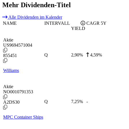
Mehr Dividenden-Titel
Alle Dividenden im Kalender
NAME
INTERVALL
CAGR 5Y
YIELD
Aktie
US9694571004
Q
2,90
%
4,59%
855451
Williams
Aktie
NO0010791353
Q
7,25
%
-
A2DS30
MPC Container Ships