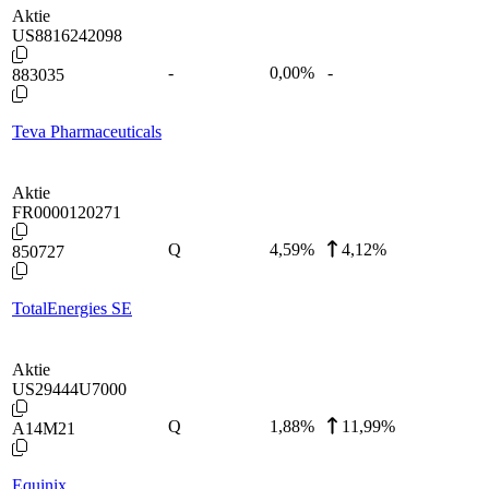
Aktie
US8816242098
-
0,00
%
-
883035
Teva Pharmaceuticals
Aktie
FR0000120271
Q
4,59
%
4,12%
850727
TotalEnergies SE
Aktie
US29444U7000
Q
1,88
%
11,99%
A14M21
Equinix