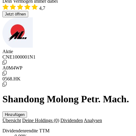
Dein Vermögen immer dabei
4,7
Jetzt öffnen
Aktie
CNE1000001N1
A0M4WP
0568.HK
Shandong Molong Petr. Mach.
Hinzufügen
Übersicht
Deine Holdings
(0)
Dividenden
Analysen
Dividendenrendite TTM