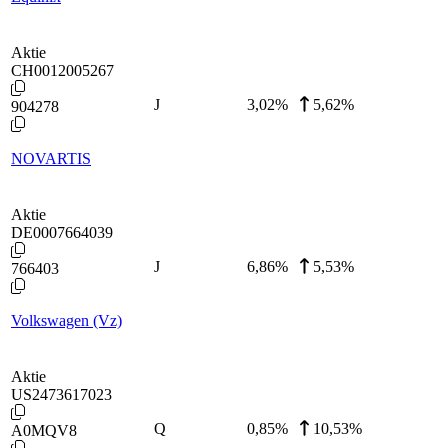
Aktie
CH0012005267
J
3,02
%
5,62%
904278
NOVARTIS
Aktie
DE0007664039
J
6,86
%
5,53%
766403
Volkswagen (Vz)
Aktie
US2473617023
Q
0,85
%
10,53%
A0MQV8