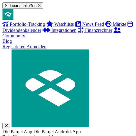
Sidebar schließen
Portfolio-Tracking
Watchlists
News Feed
Märkte
Dividendenkalender
Integrationen
Finanzrechner
Community
Blog
Registrieren
Anmelden
Die Parqet App
Die Parqet Android-App