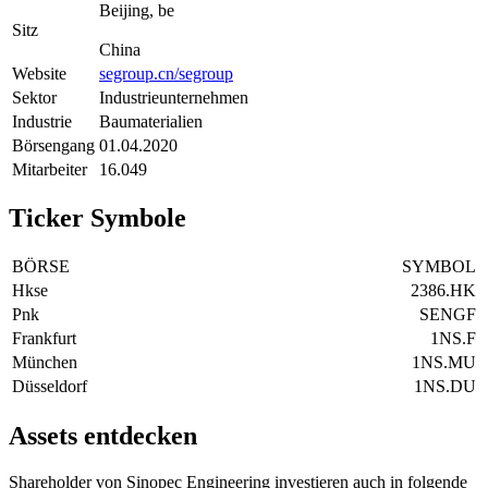
Beijing, be
Sitz
China
Website
segroup.cn/segroup
Sektor
Industrieunternehmen
Industrie
Baumaterialien
Börsengang
01.04.2020
Mitarbeiter
16.049
Ticker Symbole
BÖRSE
SYMBOL
Hkse
2386.HK
Pnk
SENGF
Frankfurt
1NS.F
München
1NS.MU
Düsseldorf
1NS.DU
Assets entdecken
Shareholder von Sinopec Engineering investieren auch in folgende