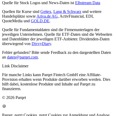
Quelle für Stock Logos und News-Daten ist
Elbstream Data
Quellen für Kurse sind
Gettex
,
Lang & Schwarz
und weitere
Handelsplätze sowie
Ariva.de AG
, ActivFinancial, EDI,
QuoteMedia und
GOLD.DE
.
Quelle für Fundamentaldaten sind die Firmenunterlagen der
jeweiligen Unternehmen. Quelle für ETF-Daten sind die Webseiten
und Datenblätter der jeweiligen ETF-Anbieter. Dividenden-Daten
überwiegend von
DivvyDiary
.
Fehler gefunden? Bitte sende Feedback zu den dargestellten Daten
an
daten@parqet.com
.
Link Disclaimer
Für manche Links kann Parqet Fintech GmbH eine Affiliate-
Provision erhalten wenn Produkte darüber erworben werden. Dies
hilft dabei, kostenlose Produkte und Inhalte auf Parqet zu
finanzieren.
© 2026 Parqet
🍪
Parqet
nutzt Cookies.
nutzt Cookies zur Anmeldung und Analyse.