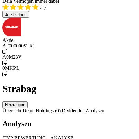
Dein Vermögen immer dabei
4,7
Jetzt öffnen
Aktie
AT000000STR1
A0M23V
0MKP.L
Strabag
Hinzufügen
Übersicht
Deine Holdings
(0)
Dividenden
Analysen
Analysen
TYP
BEWERTUNG
ANALYSE