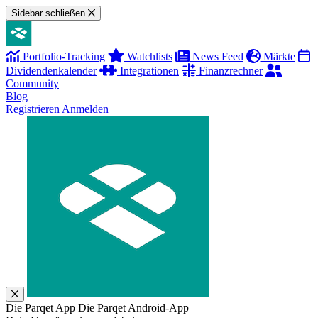
Sidebar schließen
Portfolio-Tracking
Watchlists
News Feed
Märkte
Dividendenkalender
Integrationen
Finanzrechner
Community
Blog
Registrieren
Anmelden
Die Parqet App
Die Parqet Android-App