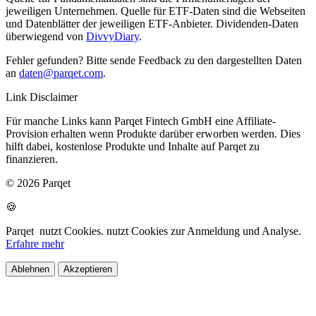
jeweiligen Unternehmen. Quelle für ETF-Daten sind die Webseiten
und Datenblätter der jeweiligen ETF-Anbieter. Dividenden-Daten
überwiegend von
DivvyDiary
.
Fehler gefunden? Bitte sende Feedback zu den dargestellten Daten
an
daten@parqet.com
.
Link Disclaimer
Für manche Links kann Parqet Fintech GmbH eine Affiliate-
Provision erhalten wenn Produkte darüber erworben werden. Dies
hilft dabei, kostenlose Produkte und Inhalte auf Parqet zu
finanzieren.
© 2026 Parqet
🍪
Parqet
nutzt Cookies.
nutzt Cookies zur Anmeldung und Analyse.
Erfahre mehr
Ablehnen
Akzeptieren