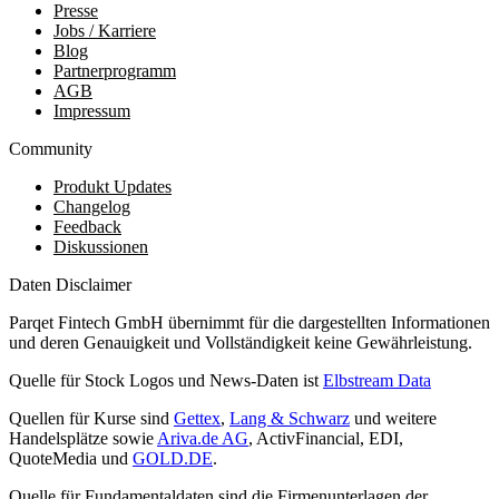
Presse
Jobs / Karriere
Blog
Partnerprogramm
AGB
Impressum
Community
Produkt Updates
Changelog
Feedback
Diskussionen
Daten Disclaimer
Parqet Fintech GmbH übernimmt für die dargestellten Informationen
und deren Genauigkeit und Vollständigkeit keine Gewährleistung.
Quelle für Stock Logos und News-Daten ist
Elbstream Data
Quellen für Kurse sind
Gettex
,
Lang & Schwarz
und weitere
Handelsplätze sowie
Ariva.de AG
, ActivFinancial, EDI,
QuoteMedia und
GOLD.DE
.
Quelle für Fundamentaldaten sind die Firmenunterlagen der