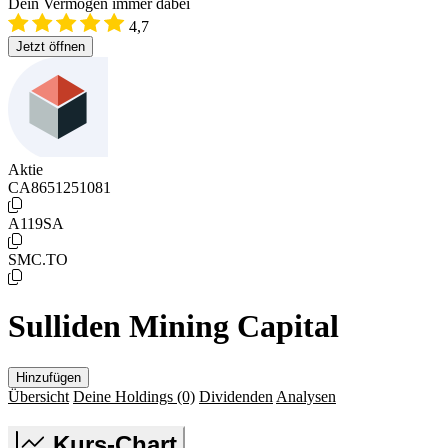
Dein Vermögen immer dabei
4,7
Jetzt öffnen
Aktie
CA8651251081
A119SA
SMC.TO
Sulliden Mining Capital
Hinzufügen
Übersicht
Deine Holdings
(0)
Dividenden
Analysen
Kurs-Chart