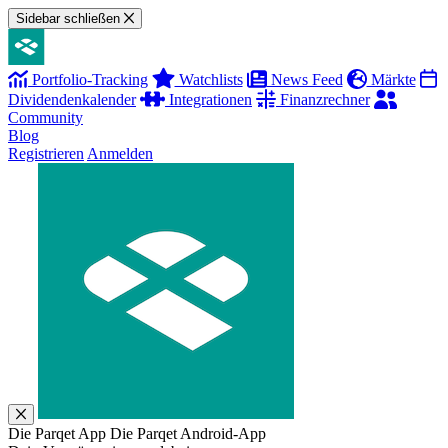
Sidebar schließen
Portfolio-Tracking
Watchlists
News Feed
Märkte
Dividendenkalender
Integrationen
Finanzrechner
Community
Blog
Registrieren
Anmelden
Die Parqet App
Die Parqet Android-App