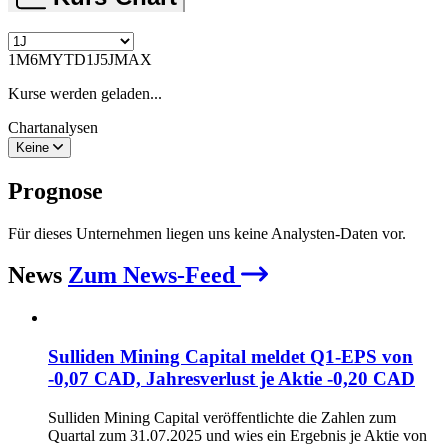
1M
6M
YTD
1J
5J
MAX
Kurse werden geladen...
Chartanalysen
Keine
Prognose
Für dieses Unternehmen liegen uns keine Analysten-Daten vor.
News
Zum News-Feed
Sulliden Mining Capital meldet Q1-EPS von
-0,07 CAD, Jahresverlust je Aktie -0,20 CAD
Sulliden Mining Capital veröffentlichte die Zahlen zum
Quartal zum 31.07.2025 und wies ein Ergebnis je Aktie von