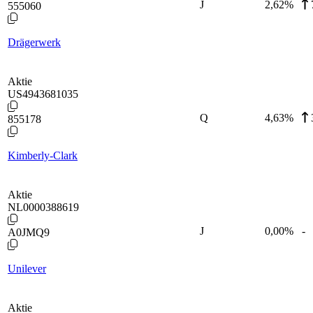
J
2,62
%
555060
Drägerwerk
Aktie
US4943681035
Q
4,63
%
855178
Kimberly-Clark
Aktie
NL0000388619
J
0,00
%
-
A0JMQ9
Unilever
Aktie