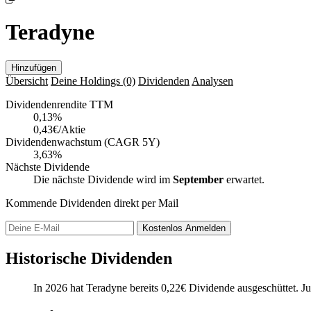
Teradyne
Hinzufügen
Übersicht
Deine Holdings
(0)
Dividenden
Analysen
Dividendenrendite TTM
0,13
%
0,43€/Aktie
Dividendenwachstum (CAGR 5Y)
3,63%
Nächste Dividende
Die nächste Dividende wird im
September
erwartet.
Kommende Dividenden direkt per Mail
Kostenlos
Anmelden
Historische Dividenden
In 2026 hat Teradyne bereits
0,22
€
Dividende ausgeschüttet.
Ju