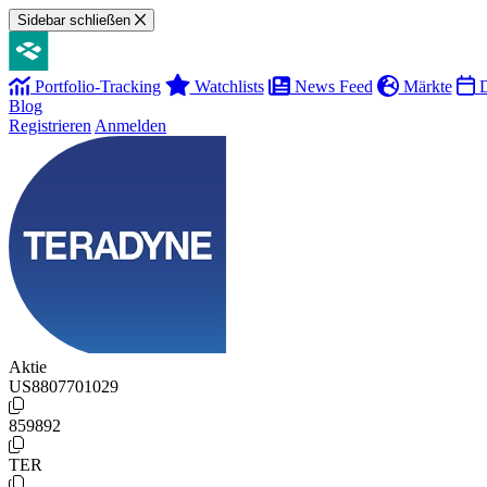
Sidebar schließen
Portfolio-Tracking
Watchlists
News Feed
Märkte
D
Blog
Registrieren
Anmelden
Aktie
US8807701029
859892
TER