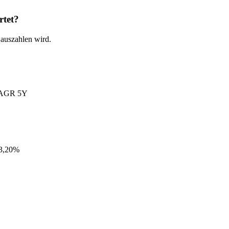
rtet?
 auszahlen wird.
AGR 5Y
3,20%