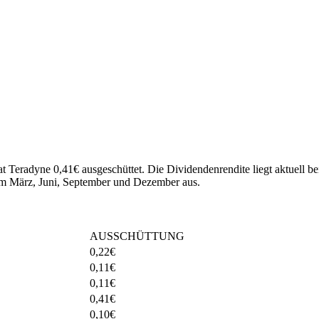
at Teradyne 0,41€ ausgeschüttet.
Die Dividendenrendite liegt aktuell b
im März, Juni, September und Dezember aus.
AUSSCHÜTTUNG
0,22
€
0,11
€
0,11
€
0,41
€
0,10
€