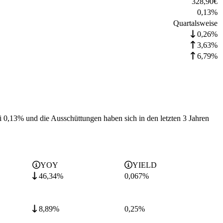
328,90
€
0,13
%
Quartalsweise
0,26%
3,63%
6,79%
ei 0,13% und die
Ausschüttungen haben sich in den letzten 3 Jahren
YOY
YIELD
46,34%
0,067
%
8,89%
0,25
%