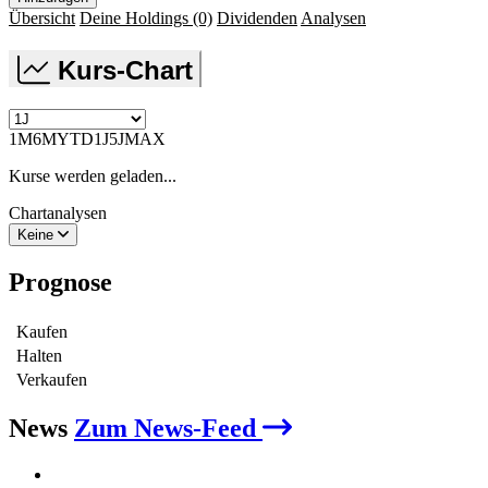
Übersicht
Deine Holdings
(0)
Dividenden
Analysen
Kurs-Chart
1M
6M
YTD
1J
5J
MAX
Kurse werden geladen...
Chartanalysen
Keine
Prognose
Kaufen
Halten
Verkaufen
News
Zum News-Feed