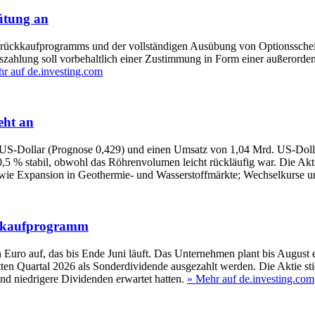
ütung an
tienrückkaufprogramms und der vollständigen Ausübung von Optionssche
hlung soll vorbehaltlich einer Zustimmung in Form einer außerordent
r auf de.investing.com
eht an
44 US-Dollar (Prognose 0,429) und einen Umsatz von 1,04 Mrd. US-Dol
5 % stabil, obwohl das Röhrenvolumen leicht rückläufig war. Die Akt
sowie Expansion in Geothermie- und Wasserstoffmärkte; Wechselkurse u
ückkaufprogramm
 Euro auf, das bis Ende Juni läuft. Das Unternehmen plant bis August
ritten Quartal 2026 als Sonderdividende ausgezahlt werden. Die Aktie
d niedrigere Dividenden erwartet hatten.
» Mehr auf de.investing.com