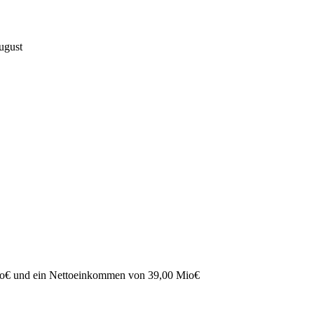
ugust
o
€
und ein Nettoeinkommen von
39,00 Mio
€