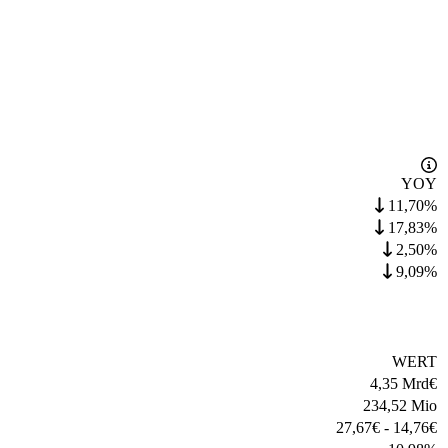
YOY
11,70%
17,83%
2,50%
9,09%
WERT
4,35 Mrd
€
234,52 Mio
27,67
€
-
14,76
€