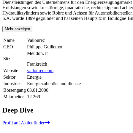
Dienstleistungen des Unternehmens für den Energieerzeugungsmarkt 
Hohlstangen sowie kreisförmige, quadratische, rechteckige und acht
Hydraulikzylindern sowie Rohre und Achsen für Automobilhersteller. 
S.A. wurde 1899 gegründet und hat seinen Hauptsitz in Boulogne-Bil
Mehr anzeigen
Name
Vallourec
CEO
Philippe Guillemot
Meudon, if
Sitz
Frankreich
Website
vallourec.com
Sektor
Energie
Industrie
Energiezubehör- und dienste
Börsengang
03.01.2000
Mitarbeiter
12.269
Deep Dive
Profil auf Aktienfinder