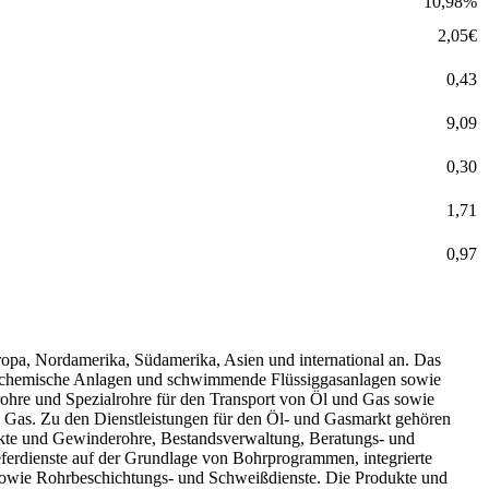
10,98
%
2,05
€
0,43
9,09
0,30
1,71
0,97
uropa, Nordamerika, Südamerika, Asien und international an. Das
etrochemische Anlagen und schwimmende Flüssiggasanlagen sowie
rohre und Spezialrohre für den Transport von Öl und Gas sowie
d Gas. Zu den Dienstleistungen für den Öl- und Gasmarkt gehören
kte und Gewinderohre, Bestandsverwaltung, Beratungs- und
ferdienste auf der Grundlage von Bohrprogrammen, integrierte
 sowie Rohrbeschichtungs- und Schweißdienste. Die Produkte und