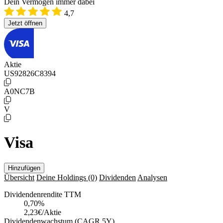
Dein Vermögen immer dabei
4,7
Jetzt öffnen
Aktie
US92826C8394
A0NC7B
V
Visa
Hinzufügen
Übersicht
Deine Holdings
(0)
Dividenden
Analysen
Dividendenrendite TTM
0,70
%
2,23€/Aktie
Dividendenwachstum (CAGR 5Y)