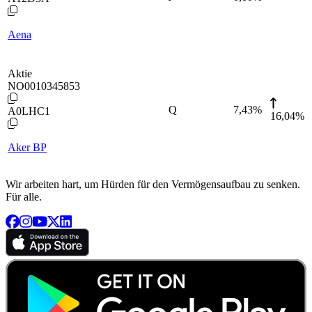
Aena
Aktie
NO0010345853
Q
7,43
%
A0LHC1
16,04%
Aker BP
Wir arbeiten hart, um Hürden für den Vermögensaufbau zu senken.
Für alle.