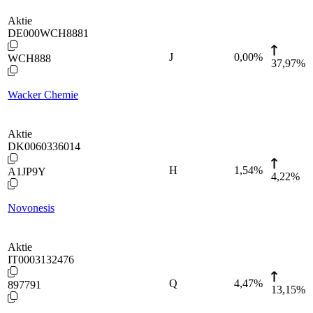
Aktie
DE000WCH8881
J
0,00
%
WCH888
37,97%
Wacker Chemie
Aktie
DK0060336014
H
1,54
%
A1JP9Y
4,22%
Novonesis
Aktie
IT0003132476
Q
4,47
%
897791
13,15%