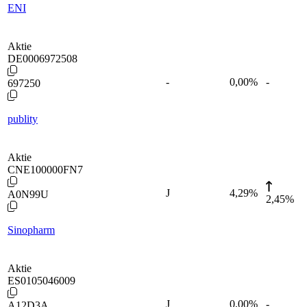
ENI
Aktie
DE0006972508
-
0,00
%
-
697250
publity
Aktie
CNE100000FN7
J
4,29
%
A0N99U
2,45%
Sinopharm
Aktie
ES0105046009
J
0,00
%
-
A12D3A