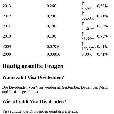
2013
0,26
€
0,63
%
26,64%
2012
0,20
€
0,71
%
56,53%
2011
0,13
€
0,66
%
25,61%
2010
0,10
€
0,78
%
31,34%
2009
0,0785
€
0,51
%
103,37%
2008
0,0386
€
0,00%
0,41
%
Häufig gestellte Fragen
Wann zahlt Visa Dividenden?
Die Dividenden von Visa werden im September, Dezember, März
und Juni ausgeschüttet.
Wie oft zahlt Visa Dividenden?
Visa schüttet die Dividenden quartalsweise aus.