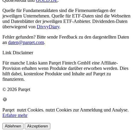
QuoteMedia und
GOLD.DE
.
Quelle für Fundamentaldaten sind die Firmenunterlagen der
jeweiligen Unternehmen. Quelle für ETF-Daten sind die Webseiten
und Datenblätter der jeweiligen ETF-Anbieter. Dividenden-Daten
überwiegend von
DivvyDiary
.
Fehler gefunden? Bitte sende Feedback zu den dargestellten Daten
an
daten@parqet.com
.
Link Disclaimer
Für manche Links kann Parqet Fintech GmbH eine Affiliate-
Provision erhalten wenn Produkte darüber erworben werden. Dies
hilft dabei, kostenlose Produkte und Inhalte auf Parqet zu
finanzieren.
© 2026 Parqet
🍪
Parqet
nutzt Cookies.
nutzt Cookies zur Anmeldung und Analyse.
Erfahre mehr
Ablehnen
Akzeptieren