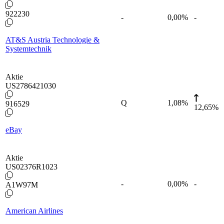
922230
-
0,00
%
-
AT&S Austria Technologie &
Systemtechnik
Aktie
US2786421030
Q
1,08
%
916529
12,65%
eBay
Aktie
US02376R1023
-
0,00
%
-
A1W97M
American Airlines