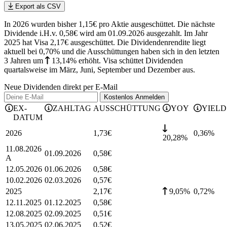
Export als CSV
In 2026 wurden bisher 1,15€ pro Aktie ausgeschüttet. Die nächste
Dividende i.H.v. 0,58€ wird am 01.09.2026 ausgezahlt. Im Jahr
2025 hat Visa 2,17€ ausgeschüttet.
Die Dividendenrendite liegt
aktuell bei 0,70% und die
Ausschüttungen haben sich in den letzten
3 Jahren
um
13,14%
erhöht
.
Visa schüttet Dividenden
quartalsweise im März, Juni, September und Dezember aus.
Neue Dividenden direkt per E-Mail
Kostenlos
Anmelden
EX-
ZAHLTAG
AUSSCHÜTTUNG
YOY
YIELD
DATUM
2026
1,73
€
0,36
%
20,28%
11.08.2026
01.09.2026
0,58
€
A
12.05.2026
01.06.2026
0,58
€
10.02.2026
02.03.2026
0,57
€
2025
2,17
€
9,05%
0,72
%
12.11.2025
01.12.2025
0,58
€
12.08.2025
02.09.2025
0,51
€
13.05.2025
02.06.2025
0,52
€