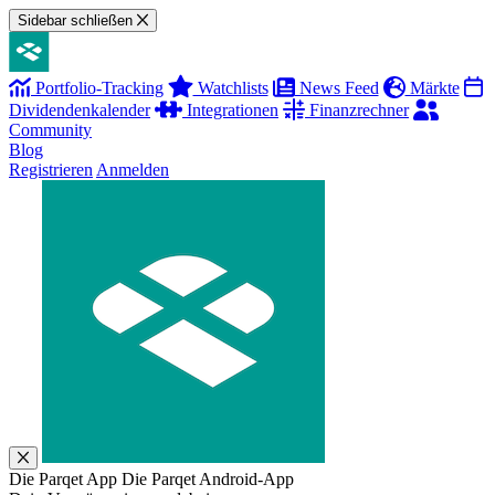
Sidebar schließen
Portfolio-Tracking
Watchlists
News Feed
Märkte
Dividendenkalender
Integrationen
Finanzrechner
Community
Blog
Registrieren
Anmelden
Die Parqet App
Die Parqet Android-App