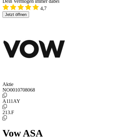
Dein Vermögen immer dabei
4,7
Jetzt öffnen
Aktie
NO0010708068
A111AY
213.F
Vow ASA