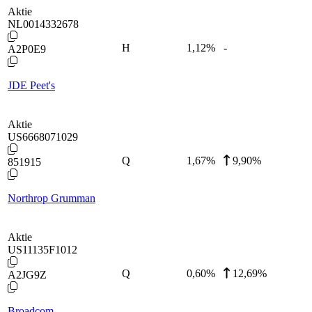
Aktie
NL0014332678
H
1,12
%
-
A2P0E9
JDE Peet's
Aktie
US6668071029
Q
1,67
%
9,90%
851915
Northrop Grumman
Aktie
US11135F1012
Q
0,60
%
12,69%
A2JG9Z
Broadcom