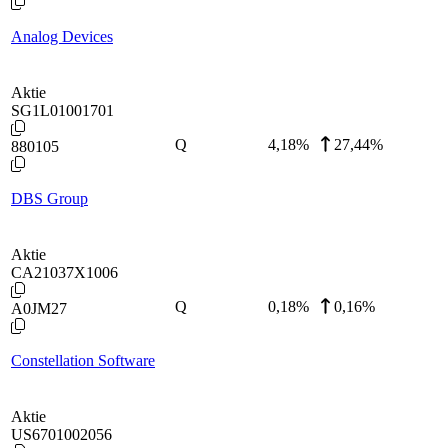
Analog Devices
Aktie
SG1L01001701
Q
4,18
%
27,44%
880105
DBS Group
Aktie
CA21037X1006
Q
0,18
%
0,16%
A0JM27
Constellation Software
Aktie
US6701002056