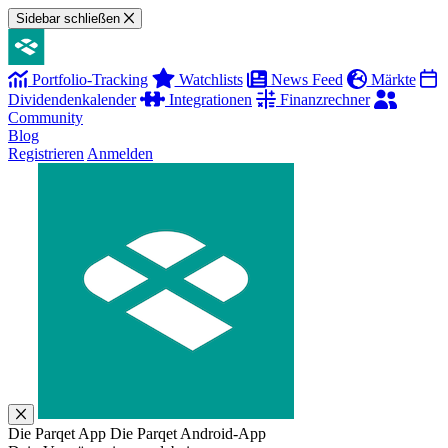
Sidebar schließen
Portfolio-Tracking
Watchlists
News Feed
Märkte
Dividendenkalender
Integrationen
Finanzrechner
Community
Blog
Registrieren
Anmelden
Die Parqet App
Die Parqet Android-App