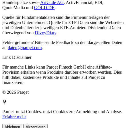
Handelsplätze sowie
Ariva.de AG
, ActivFinancial, EDI,
QuoteMedia und
GOLD.DE
.
Quelle für Fundamentaldaten sind die Firmenunterlagen der
jeweiligen Unternehmen. Quelle für ETF-Daten sind die Webseiten
und Datenblätter der jeweiligen ETF-Anbieter. Dividenden-Daten
überwiegend von
DivvyDiary
.
Fehler gefunden? Bitte sende Feedback zu den dargestellten Daten
an
daten@parqet.com
.
Link Disclaimer
Für manche Links kann Parqet Fintech GmbH eine Affiliate-
Provision erhalten wenn Produkte darüber erworben werden. Dies
hilft dabei, kostenlose Produkte und Inhalte auf Parqet zu
finanzieren.
© 2026 Parqet
🍪
Parqet
nutzt Cookies.
nutzt Cookies zur Anmeldung und Analyse.
Erfahre mehr
Ablehnen
Akzeptieren