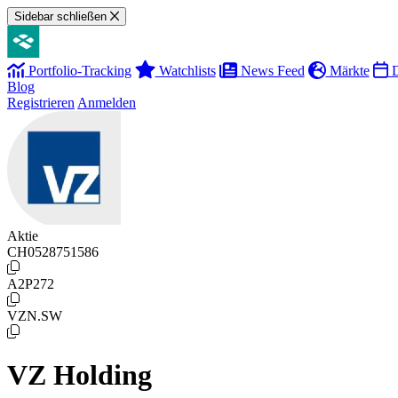
Sidebar schließen
Portfolio-Tracking
Watchlists
News Feed
Märkte
D
Blog
Registrieren
Anmelden
Aktie
CH0528751586
A2P272
VZN.SW
VZ Holding