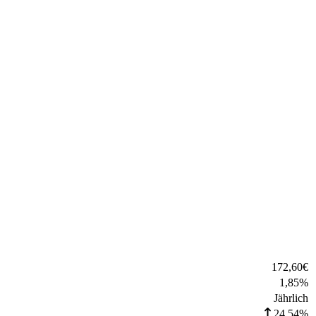
172,60
€
1,85
%
Jährlich
24,54%