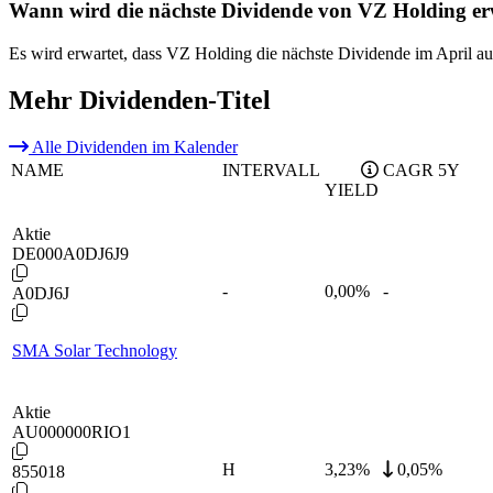
Wann wird die nächste Dividende von VZ Holding er
Es wird erwartet, dass VZ Holding die nächste Dividende im April au
Mehr Dividenden-Titel
Alle Dividenden im Kalender
NAME
INTERVALL
CAGR 5Y
YIELD
Aktie
DE000A0DJ6J9
-
0,00
%
-
A0DJ6J
SMA Solar Technology
Aktie
AU000000RIO1
H
3,23
%
0,05%
855018