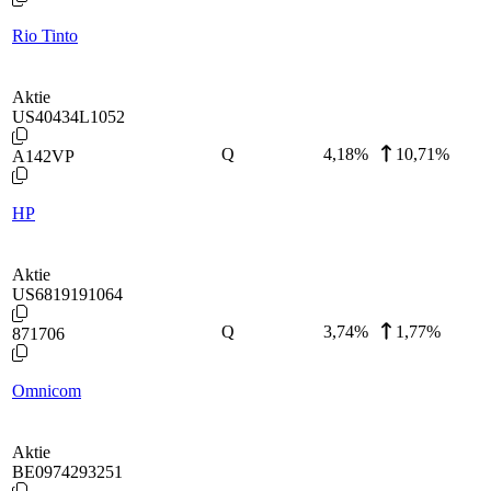
Rio Tinto
Aktie
US40434L1052
Q
4,18
%
10,71%
A142VP
HP
Aktie
US6819191064
Q
3,74
%
1,77%
871706
Omnicom
Aktie
BE0974293251