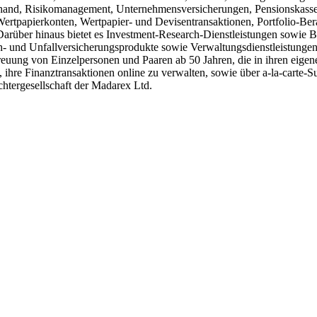
reuhand, Risikomanagement, Unternehmensversicherungen, Pensionskass
rtpapierkonten, Wertpapier- und Devisentransaktionen, Portfolio-Ber
rüber hinaus bietet es Investment-Research-Dienstleistungen sowie B
 und Unfallversicherungsprodukte sowie Verwaltungsdienstleistungen 
reuung von Einzelpersonen und Paaren ab 50 Jahren, die in ihren eigene
, ihre Finanztransaktionen online zu verwalten, sowie über a-la-cart
htergesellschaft der Madarex Ltd.