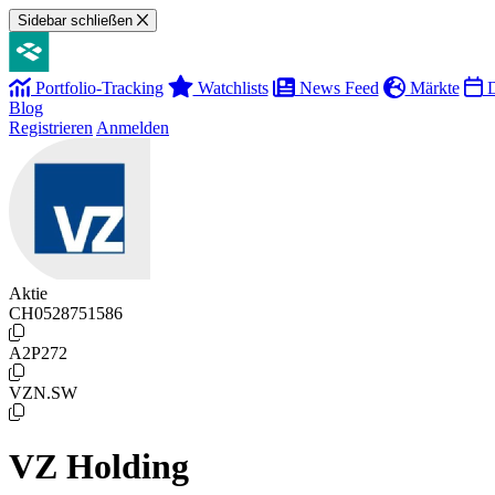
Sidebar schließen
Portfolio-Tracking
Watchlists
News Feed
Märkte
D
Blog
Registrieren
Anmelden
Aktie
CH0528751586
A2P272
VZN.SW
VZ Holding