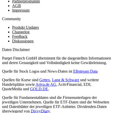
Partnerprogramm
AGB
Impressum
Community
Produkt Updates
Changelog
Feedback
Diskussionen
Daten Disclaimer
Parqet Fintech GmbH übernimmt für die dargestellten Informationen
und deren Genauigkeit und Vollständigkeit keine Gewährleistung.
Quelle für Stock Logos und News-Daten ist
Elbstream Data
Quellen für Kurse sind
Gettex
,
Lang & Schwarz
und weitere
Handelsplätze sowie
Ariva.de AG
, ActivFinancial, EDI,
QuoteMedia und
GOLD.DE
.
Quelle für Fundamentaldaten sind die Firmenunterlagen der
jeweiligen Unternehmen. Quelle für ETF-Daten sind die Webseiten
und Datenblätter der jeweiligen ETF-Anbieter. Dividenden-Daten
überwiegend von
DivvyDiary
.