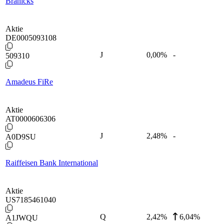
Branicks
Aktie
DE0005093108
J
0,00
%
-
509310
Amadeus FiRe
Aktie
AT0000606306
J
2,48
%
-
A0D9SU
Raiffeisen Bank International
Aktie
US7185461040
Q
2,42
%
6,04%
A1JWQU