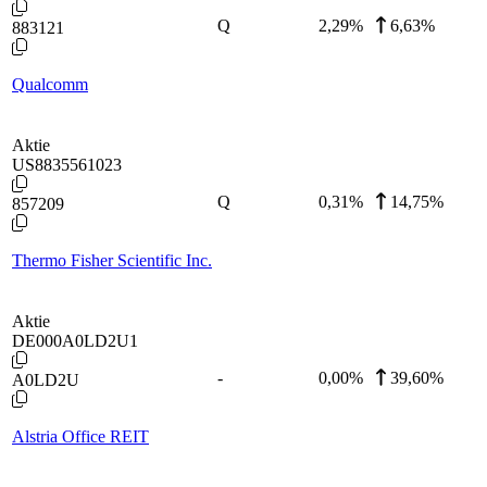
Q
2,29
%
6,63%
883121
Qualcomm
Aktie
US8835561023
Q
0,31
%
14,75%
857209
Thermo Fisher Scientific Inc.
Aktie
DE000A0LD2U1
-
0,00
%
39,60%
A0LD2U
Alstria Office REIT