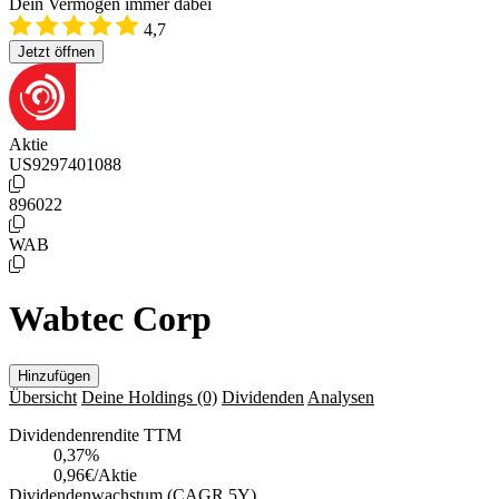
Dein Vermögen immer dabei
4,7
Jetzt öffnen
Aktie
US9297401088
896022
WAB
Wabtec Corp
Hinzufügen
Übersicht
Deine Holdings
(0)
Dividenden
Analysen
Dividendenrendite TTM
0,37
%
0,96€/Aktie
Dividendenwachstum (CAGR 5Y)