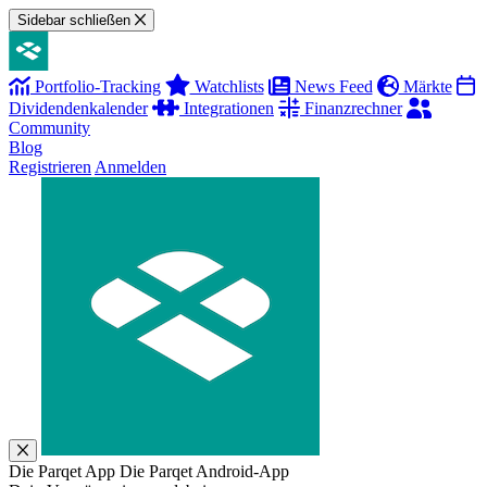
Sidebar schließen
Portfolio-Tracking
Watchlists
News Feed
Märkte
Dividendenkalender
Integrationen
Finanzrechner
Community
Blog
Registrieren
Anmelden
Die Parqet App
Die Parqet Android-App