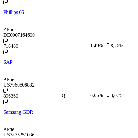
Phillips 66
Aktie
DE0007164600
J
1,49
%
8,26%
716460
SAP
Aktie
US7960508882
Q
0,65
%
3,07%
896360
Samsung GDR
Aktie
US7475251036