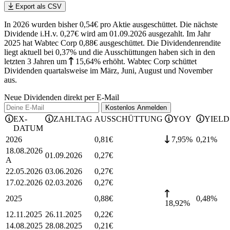
Export als CSV
In 2026 wurden bisher 0,54€ pro Aktie ausgeschüttet. Die nächste
Dividende i.H.v. 0,27€ wird am 01.09.2026 ausgezahlt. Im Jahr
2025 hat Wabtec Corp 0,88€ ausgeschüttet.
Die Dividendenrendite
liegt aktuell bei 0,37% und die
Ausschüttungen haben sich in den
letzten 3 Jahren
um
15,64%
erhöht
.
Wabtec Corp schüttet
Dividenden quartalsweise im März, Juni, August und November
aus.
Neue Dividenden direkt per E-Mail
Kostenlos
Anmelden
EX-
ZAHLTAG
AUSSCHÜTTUNG
YOY
YIELD
DATUM
2026
0,81
€
7,95%
0,21
%
18.08.2026
01.09.2026
0,27
€
A
22.05.2026
03.06.2026
0,27
€
17.02.2026
02.03.2026
0,27
€
2025
0,88
€
0,48
%
18,92%
12.11.2025
26.11.2025
0,22
€
14.08.2025
28.08.2025
0,21
€