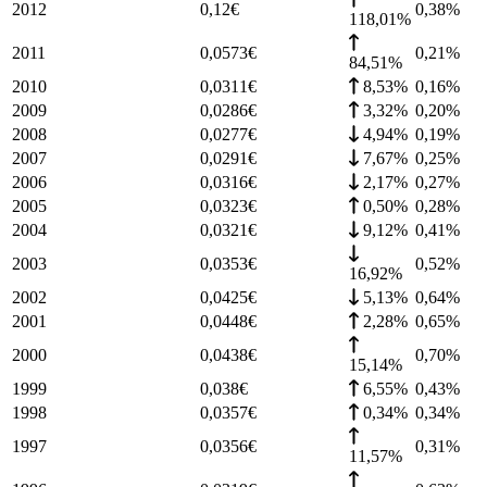
2012
0,12
€
0,38
%
118,01%
2011
0,0573
€
0,21
%
84,51%
2010
0,0311
€
8,53%
0,16
%
2009
0,0286
€
3,32%
0,20
%
2008
0,0277
€
4,94%
0,19
%
2007
0,0291
€
7,67%
0,25
%
2006
0,0316
€
2,17%
0,27
%
2005
0,0323
€
0,50%
0,28
%
2004
0,0321
€
9,12%
0,41
%
2003
0,0353
€
0,52
%
16,92%
2002
0,0425
€
5,13%
0,64
%
2001
0,0448
€
2,28%
0,65
%
2000
0,0438
€
0,70
%
15,14%
1999
0,038
€
6,55%
0,43
%
1998
0,0357
€
0,34%
0,34
%
1997
0,0356
€
0,31
%
11,57%