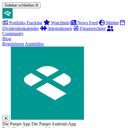
Sidebar schließen
Portfolio-Tracking
Watchlists
News Feed
Märkte
Dividendenkalender
Integrationen
Finanzrechner
Community
Blog
Registrieren
Anmelden
Die Parqet App
Die Parqet Android-App