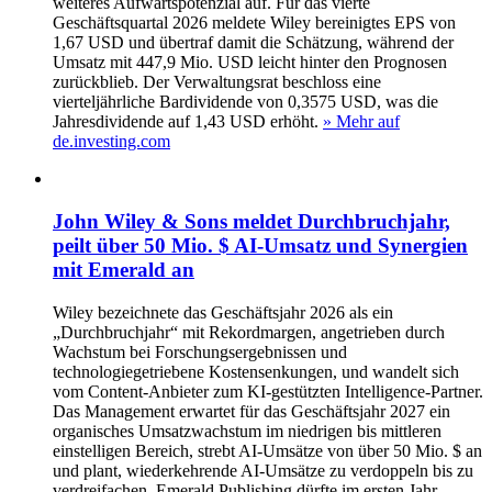
weiteres Aufwärtspotenzial auf. Für das vierte
Geschäftsquartal 2026 meldete Wiley bereinigtes EPS von
1,67 USD und übertraf damit die Schätzung, während der
Umsatz mit 447,9 Mio. USD leicht hinter den Prognosen
zurückblieb. Der Verwaltungsrat beschloss eine
vierteljährliche Bardividende von 0,3575 USD, was die
Jahresdividende auf 1,43 USD erhöht.
» Mehr auf
de.investing.com
John Wiley & Sons meldet Durchbruchjahr,
peilt über 50 Mio. $ AI-Umsatz und Synergien
mit Emerald an
Wiley bezeichnete das Geschäftsjahr 2026 als ein
„Durchbruchjahr“ mit Rekordmargen, angetrieben durch
Wachstum bei Forschungsergebnissen und
technologiegetriebene Kostensenkungen, und wandelt sich
vom Content-Anbieter zum KI-gestützten Intelligence-Partner.
Das Management erwartet für das Geschäftsjahr 2027 ein
organisches Umsatzwachstum im niedrigen bis mittleren
einstelligen Bereich, strebt AI-Umsätze von über 50 Mio. $ an
und plant, wiederkehrende AI-Umsätze zu verdoppeln bis zu
verdreifachen. Emerald Publishing dürfte im ersten Jahr