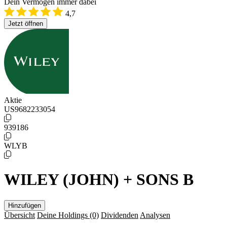
Dein Vermögen immer dabei
4,7
Jetzt öffnen
Aktie
US9682233054
939186
WLYB
WILEY (JOHN) + SONS B
Hinzufügen
Übersicht
Deine Holdings
(0)
Dividenden
Analysen