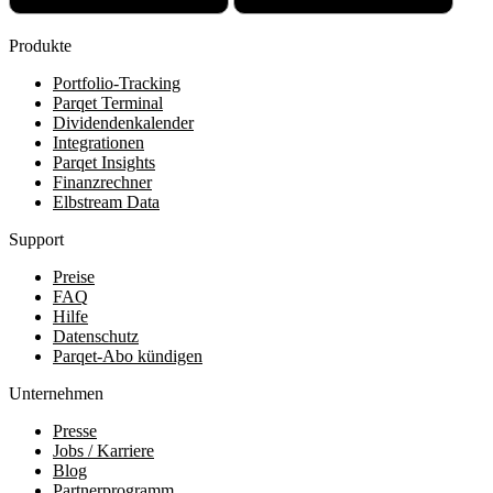
Produkte
Portfolio-Tracking
Parqet Terminal
Dividendenkalender
Integrationen
Parqet Insights
Finanzrechner
Elbstream Data
Support
Preise
FAQ
Hilfe
Datenschutz
Parqet-Abo kündigen
Unternehmen
Presse
Jobs / Karriere
Blog
Partnerprogramm