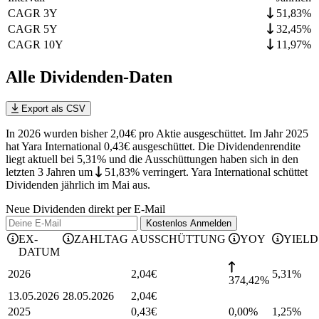
CAGR 3Y
51,83%
CAGR 5Y
32,45%
CAGR 10Y
11,97%
Alle Dividenden-Daten
Export als CSV
In 2026 wurden bisher 2,04€ pro Aktie ausgeschüttet. Im Jahr 2025
hat Yara International 0,43€ ausgeschüttet.
Die Dividendenrendite
liegt aktuell bei 5,31% und die
Ausschüttungen haben sich in den
letzten 3 Jahren
um
51,83%
verringert
.
Yara International schüttet
Dividenden jährlich im Mai aus.
Neue Dividenden direkt per E-Mail
Kostenlos
Anmelden
EX-
ZAHLTAG
AUSSCHÜTTUNG
YOY
YIELD
DATUM
2026
2,04
€
5,31
%
374,42%
13.05.2026
28.05.2026
2,04
€
2025
0,43
€
0,00%
1,25
%