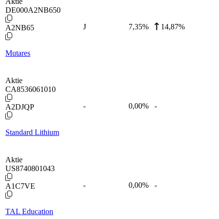
Aktie
DE000A2NB650
J
7,35
%
14,87%
A2NB65
Mutares
Aktie
CA8536061010
-
0,00
%
-
A2DJQP
Standard Lithium
Aktie
US8740801043
-
0,00
%
-
A1C7VE
TAL Education