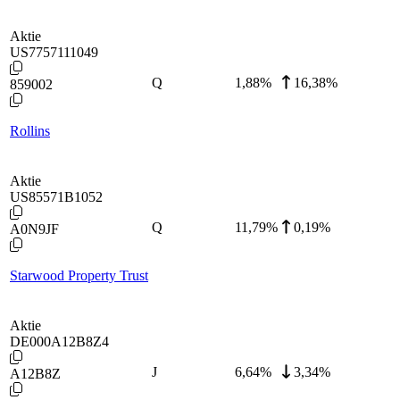
Aktie
US7757111049
Q
1,88
%
16,38%
859002
Rollins
Aktie
US85571B1052
Q
11,79
%
0,19%
A0N9JF
Starwood Property Trust
Aktie
DE000A12B8Z4
J
6,64
%
3,34%
A12B8Z