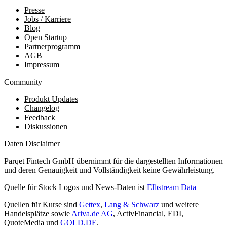
Presse
Jobs / Karriere
Blog
Open Startup
Partnerprogramm
AGB
Impressum
Community
Produkt Updates
Changelog
Feedback
Diskussionen
Daten Disclaimer
Parqet Fintech GmbH übernimmt für die dargestellten Informationen
und deren Genauigkeit und Vollständigkeit keine Gewährleistung.
Quelle für Stock Logos und News-Daten ist
Elbstream Data
Quellen für Kurse sind
Gettex
,
Lang & Schwarz
und weitere
Handelsplätze sowie
Ariva.de AG
, ActivFinancial, EDI,
QuoteMedia und
GOLD.DE
.