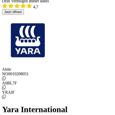
Dein Vermögen immer dabei
4,7
Jetzt öffnen
Aktie
NO0010208051
A0BL7F
YRAIF
Yara International