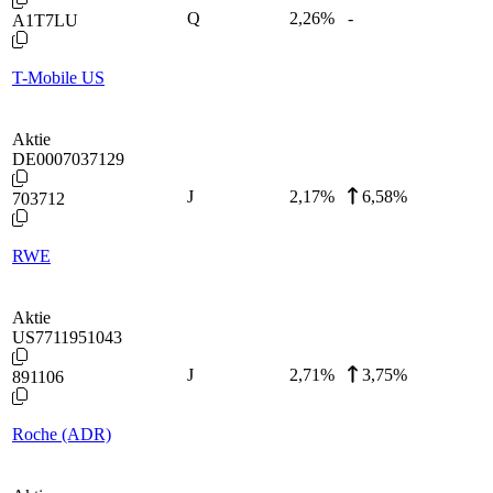
Q
2,26
%
-
A1T7LU
T-Mobile US
Aktie
DE0007037129
J
2,17
%
6,58%
703712
RWE
Aktie
US7711951043
J
2,71
%
3,75%
891106
Roche (ADR)