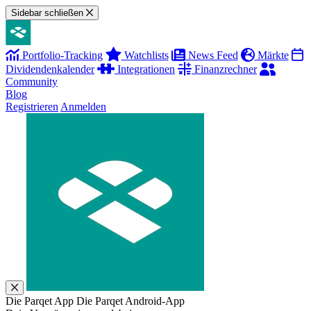
Sidebar schließen
Portfolio-Tracking
Watchlists
News Feed
Märkte
Dividendenkalender
Integrationen
Finanzrechner
Community
Blog
Registrieren
Anmelden
Die Parqet App
Die Parqet Android-App