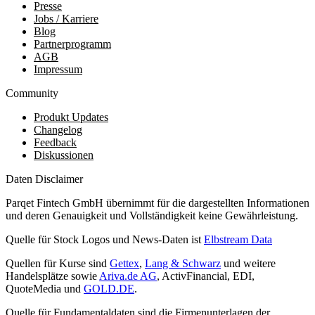
Presse
Jobs / Karriere
Blog
Partnerprogramm
AGB
Impressum
Community
Produkt Updates
Changelog
Feedback
Diskussionen
Daten Disclaimer
Parqet Fintech GmbH übernimmt für die dargestellten Informationen
und deren Genauigkeit und Vollständigkeit keine Gewährleistung.
Quelle für Stock Logos und News-Daten ist
Elbstream Data
Quellen für Kurse sind
Gettex
,
Lang & Schwarz
und weitere
Handelsplätze sowie
Ariva.de AG
, ActivFinancial, EDI,
QuoteMedia und
GOLD.DE
.
Quelle für Fundamentaldaten sind die Firmenunterlagen der