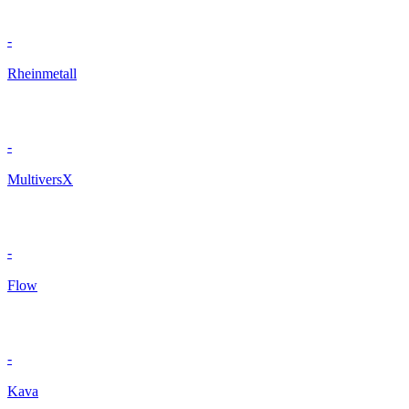
-
Rheinmetall
-
MultiversX
-
Flow
-
Kava