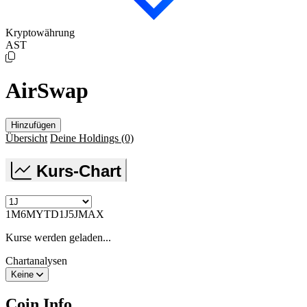
Kryptowährung
AST
AirSwap
Hinzufügen
Übersicht
Deine Holdings
(0)
Kurs-Chart
1M
6M
YTD
1J
5J
MAX
Kurse werden geladen...
Chartanalysen
Keine
Coin Info