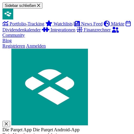
Sidebar schließen
Portfolio-Tracking
Watchlists
News Feed
Märkte
Dividendenkalender
Integrationen
Finanzrechner
Community
Blog
Registrieren
Anmelden
Die Parqet App
Die Parqet Android-App