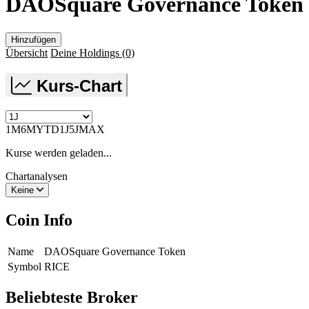
DAOSquare Governance Token
Hinzufügen
Übersicht
Deine Holdings
(0)
Kurs-Chart
1M
6M
YTD
1J
5J
MAX
Kurse werden geladen...
Chartanalysen
Keine
Coin Info
Name
DAOSquare Governance Token
Symbol
RICE
Beliebteste Broker