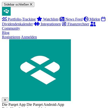
Sidebar schließen
Portfolio-Tracking
Watchlists
News Feed
Märkte
Dividendenkalender
Integrationen
Finanzrechner
Community
Blog
Registrieren
Anmelden
Die Parqet App
Die Parqet Android-App