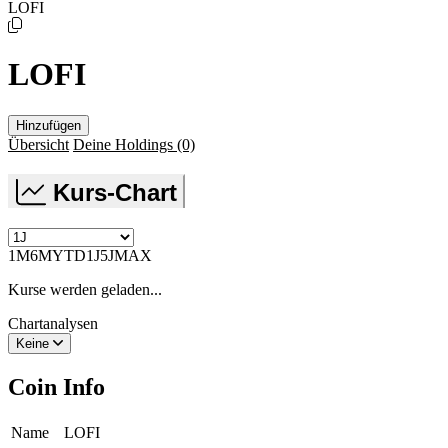
LOFI
LOFI
Hinzufügen
Übersicht
Deine Holdings
(0)
Kurs-Chart
1M
6M
YTD
1J
5J
MAX
Kurse werden geladen...
Chartanalysen
Keine
Coin Info
Name
LOFI