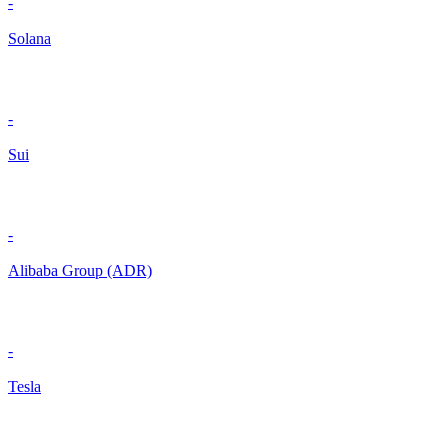
-
Solana
-
Sui
-
Alibaba Group (ADR)
-
Tesla