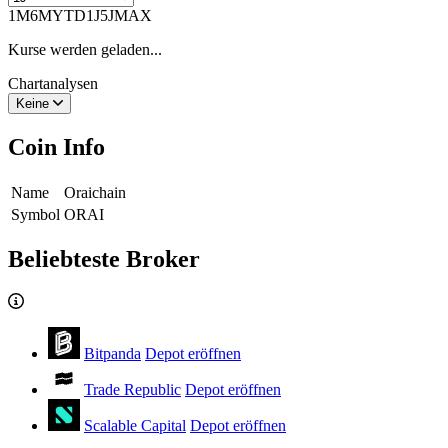
1M
6M
YTD
1J
5J
MAX
Kurse werden geladen...
Chartanalysen
Keine
Coin Info
Name
Oraichain
Symbol
ORAI
Beliebteste Broker
Bitpanda
Depot eröffnen
Trade Republic
Depot eröffnen
Scalable Capital
Depot eröffnen