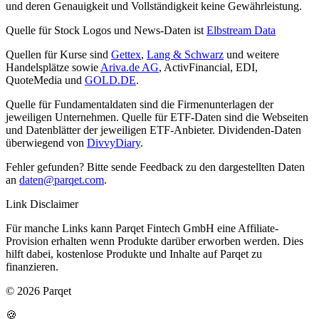
und deren Genauigkeit und Vollständigkeit keine Gewährleistung.
Quelle für Stock Logos und News-Daten ist
Elbstream Data
Quellen für Kurse sind
Gettex
,
Lang & Schwarz
und weitere
Handelsplätze sowie
Ariva.de AG
, ActivFinancial, EDI,
QuoteMedia und
GOLD.DE
.
Quelle für Fundamentaldaten sind die Firmenunterlagen der
jeweiligen Unternehmen. Quelle für ETF-Daten sind die Webseiten
und Datenblätter der jeweiligen ETF-Anbieter. Dividenden-Daten
überwiegend von
DivvyDiary
.
Fehler gefunden? Bitte sende Feedback zu den dargestellten Daten
an
daten@parqet.com
.
Link Disclaimer
Für manche Links kann Parqet Fintech GmbH eine Affiliate-
Provision erhalten wenn Produkte darüber erworben werden. Dies
hilft dabei, kostenlose Produkte und Inhalte auf Parqet zu
finanzieren.
© 2026 Parqet
🍪