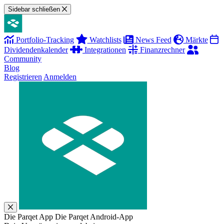
Sidebar schließen
Portfolio-Tracking
Watchlists
News Feed
Märkte
Dividendenkalender
Integrationen
Finanzrechner
Community
Blog
Registrieren
Anmelden
Die Parqet App
Die Parqet Android-App