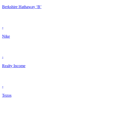
Berkshire Hathaway ‘B’
-
Nike
-
Realty Income
-
Tezos