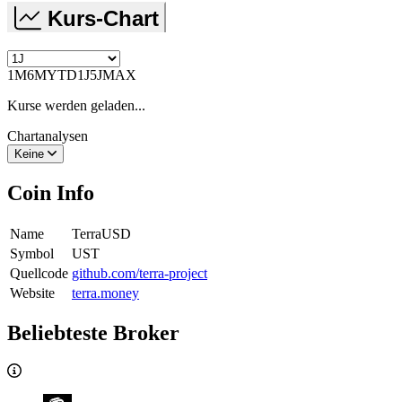
Kurs-Chart
1M
6M
YTD
1J
5J
MAX
Kurse werden geladen...
Chartanalysen
Keine
Coin Info
Name
TerraUSD
Symbol
UST
Quellcode
github.com/terra-project
Website
terra.money
Beliebteste Broker