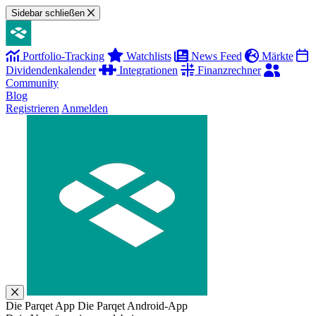
Sidebar schließen
Portfolio-Tracking
Watchlists
News Feed
Märkte
Dividendenkalender
Integrationen
Finanzrechner
Community
Blog
Registrieren
Anmelden
Die Parqet App
Die Parqet Android-App