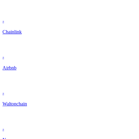
-
Chainlink
-
Airbnb
-
Waltonchain
-