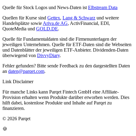
Quelle für Stock Logos und News-Daten ist
Elbstream Data
Quellen für Kurse sind
Gettex
,
Lang & Schwarz
und weitere
Handelsplätze sowie
Ariva.de AG
, ActivFinancial, EDI,
QuoteMedia und
GOLD.DE
.
Quelle für Fundamentaldaten sind die Firmenunterlagen der
jeweiligen Unternehmen. Quelle für ETF-Daten sind die Webseiten
und Datenblätter der jeweiligen ETF-Anbieter. Dividenden-Daten
überwiegend von
DivvyDiary
.
Fehler gefunden? Bitte sende Feedback zu den dargestellten Daten
an
daten@parqet.com
.
Link Disclaimer
Für manche Links kann Parqet Fintech GmbH eine Affiliate-
Provision erhalten wenn Produkte darüber erworben werden. Dies
hilft dabei, kostenlose Produkte und Inhalte auf Parqet zu
finanzieren.
© 2026 Parqet
🍪