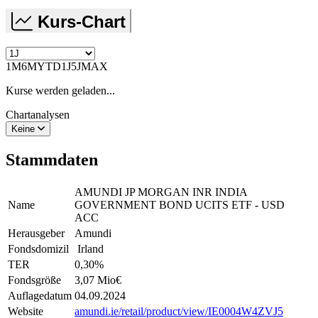
Kurs-Chart
1M
6M
YTD
1J
5J
MAX
Kurse werden geladen...
Chartanalysen
Keine
Stammdaten
AMUNDI JP MORGAN INR INDIA
Name
GOVERNMENT BOND UCITS ETF - USD
ACC
Herausgeber
Amundi
Fondsdomizil
Irland
TER
0,30
%
Fondsgröße
3,07 Mio
€
Auflagedatum
04.09.2024
Website
amundi.ie/retail/product/view/IE0004W4ZVJ5