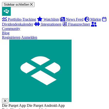
Sidebar schließen
Portfolio-Tracking
Watchlists
News Feed
Märkte
Dividendenkalender
Integrationen
Finanzrechner
Community
Blog
Registrieren
Anmelden
Die Parqet App
Die Parqet Android-App