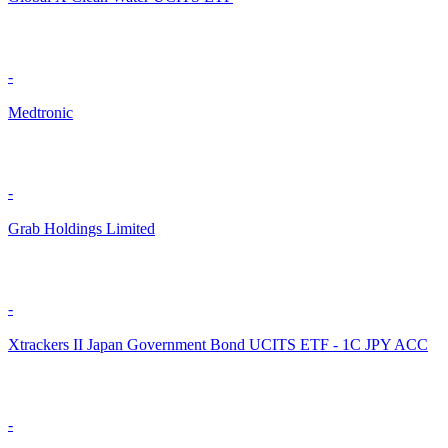
-
Medtronic
-
Grab Holdings Limited
-
Xtrackers II Japan Government Bond UCITS ETF - 1C JPY ACC
-