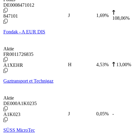
DE0008471012
J
1,69
%
847101
108,06%
Fondak - A EUR DIS
Aktie
FR0011726835
H
4,53
%
13,00%
A1XEHR
Gaztransport et Technigaz
Aktie
DE000A1K0235
J
0,05
%
-
A1K023
SÜSS MicroTec