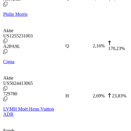
Philip Morris
Aktie
US1255231003
Q
2,16
%
A2PA9L
170,23%
Cigna
Aktie
US5024413065
729780
H
2,69
%
23,83%
LVMH Moët Henn Vuitton
ADR
Fonds