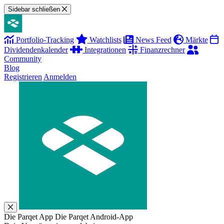
Sidebar schließen
Portfolio-Tracking
Watchlists
News Feed
Märkte
Dividendenkalender
Integrationen
Finanzrechner
Community
Blog
Registrieren
Anmelden
Die Parqet App
Die Parqet Android-App