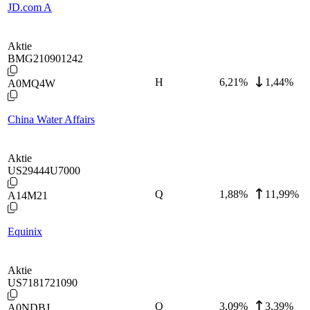
JD.com A
Aktie
BMG210901242
H
6,21
%
1,44%
A0MQ4W
China Water Affairs
Aktie
US29444U7000
Q
1,88
%
11,99%
A14M21
Equinix
Aktie
US7181721090
Q
3,09
%
3,39%
A0NDBJ