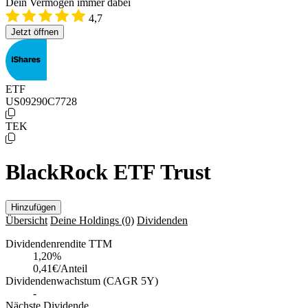
Dein Vermögen immer dabei
4,7
Jetzt öffnen
ETF
US09290C7728
TEK
BlackRock ETF Trust
Hinzufügen
Übersicht
Deine Holdings
(0)
Dividenden
Dividendenrendite TTM
1,20
%
0,41€/Anteil
Dividendenwachstum (CAGR 5Y)
-
Nächste Dividende