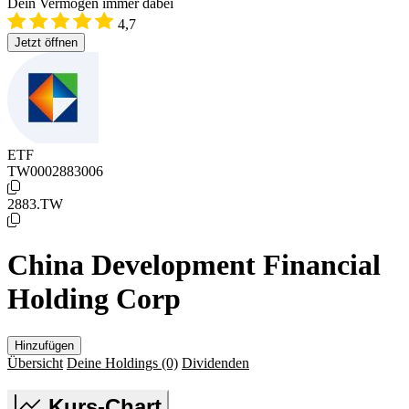
Dein Vermögen immer dabei
4,7
Jetzt öffnen
ETF
TW0002883006
2883.TW
China Development Financial
Holding Corp
Hinzufügen
Übersicht
Deine Holdings
(0)
Dividenden
Kurs-Chart