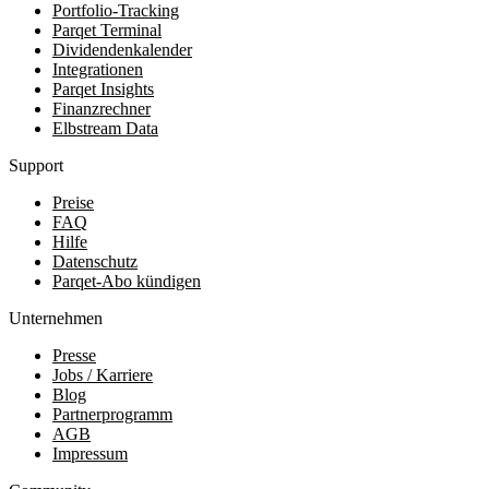
Portfolio-Tracking
Parqet Terminal
Dividendenkalender
Integrationen
Parqet Insights
Finanzrechner
Elbstream Data
Support
Preise
FAQ
Hilfe
Datenschutz
Parqet-Abo kündigen
Unternehmen
Presse
Jobs / Karriere
Blog
Partnerprogramm
AGB
Impressum