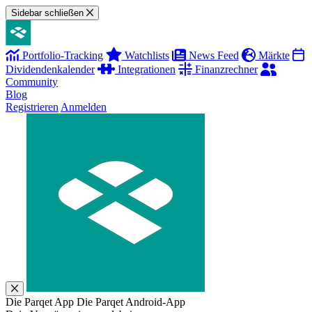
Sidebar schließen
Portfolio-Tracking
Watchlists
News Feed
Märkte
Dividendenkalender
Integrationen
Finanzrechner
Community
Blog
Registrieren
Anmelden
Die Parqet App
Die Parqet Android-App