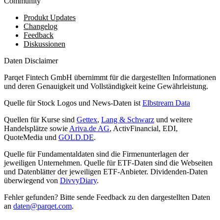
Community
Produkt Updates
Changelog
Feedback
Diskussionen
Daten Disclaimer
Parqet Fintech GmbH übernimmt für die dargestellten Informationen
und deren Genauigkeit und Vollständigkeit keine Gewährleistung.
Quelle für Stock Logos und News-Daten ist
Elbstream Data
Quellen für Kurse sind
Gettex
,
Lang & Schwarz
und weitere
Handelsplätze sowie
Ariva.de AG
, ActivFinancial, EDI,
QuoteMedia und
GOLD.DE
.
Quelle für Fundamentaldaten sind die Firmenunterlagen der
jeweiligen Unternehmen. Quelle für ETF-Daten sind die Webseiten
und Datenblätter der jeweiligen ETF-Anbieter. Dividenden-Daten
überwiegend von
DivvyDiary
.
Fehler gefunden? Bitte sende Feedback zu den dargestellten Daten
an
daten@parqet.com
.