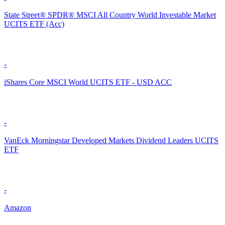
State Street® SPDR® MSCI All Country World Investable Market
UCITS ETF (Acc)
-
iShares Core MSCI World UCITS ETF - USD ACC
-
VanEck Morningstar Developed Markets Dividend Leaders UCITS
ETF
-
Amazon