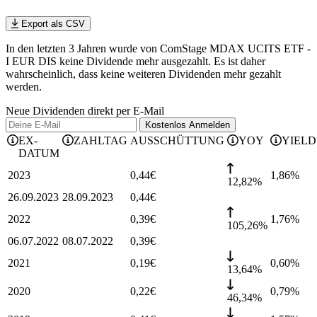
Export als CSV
In den letzten 3 Jahren wurde von ComStage MDAX UCITS ETF -
I EUR DIS keine Dividende mehr ausgezahlt. Es ist daher
wahrscheinlich, dass keine weiteren Dividenden mehr gezahlt
werden.
Neue Dividenden direkt per E-Mail
Kostenlos
Anmelden
EX-
ZAHLTAG
AUSSCHÜTTUNG
YOY
YIELD
DATUM
2023
0,44
€
1,86
%
12,82%
26.09.2023
28.09.2023
0,44
€
2022
0,39
€
1,76
%
105,26%
06.07.2022
08.07.2022
0,39
€
2021
0,19
€
0,60
%
13,64%
2020
0,22
€
0,79
%
46,34%