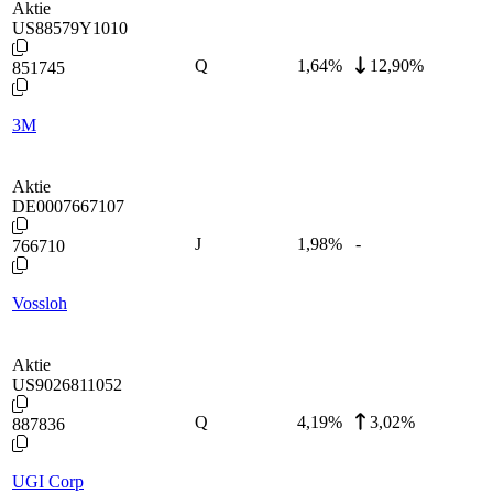
Aktie
US88579Y1010
Q
1,64
%
12,90%
851745
3M
Aktie
DE0007667107
J
1,98
%
-
766710
Vossloh
Aktie
US9026811052
Q
4,19
%
3,02%
887836
UGI Corp