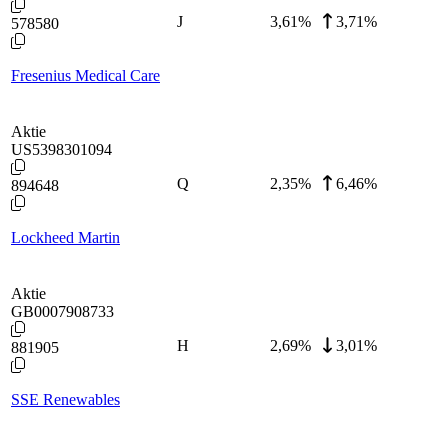
J
3,61
%
3,71%
578580
Fresenius Medical Care
Aktie
US5398301094
Q
2,35
%
6,46%
894648
Lockheed Martin
Aktie
GB0007908733
H
2,69
%
3,01%
881905
SSE Renewables