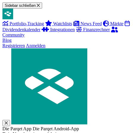
Sidebar schließen
Portfolio-Tracking
Watchlists
News Feed
Märkte
Dividendenkalender
Integrationen
Finanzrechner
Community
Blog
Registrieren
Anmelden
Die Parqet App
Die Parqet Android-App