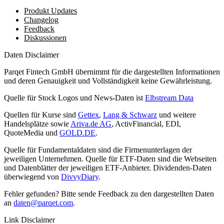
Produkt Updates
Changelog
Feedback
Diskussionen
Daten Disclaimer
Parqet Fintech GmbH übernimmt für die dargestellten Informationen
und deren Genauigkeit und Vollständigkeit keine Gewährleistung.
Quelle für Stock Logos und News-Daten ist
Elbstream Data
Quellen für Kurse sind
Gettex
,
Lang & Schwarz
und weitere
Handelsplätze sowie
Ariva.de AG
, ActivFinancial, EDI,
QuoteMedia und
GOLD.DE
.
Quelle für Fundamentaldaten sind die Firmenunterlagen der
jeweiligen Unternehmen. Quelle für ETF-Daten sind die Webseiten
und Datenblätter der jeweiligen ETF-Anbieter. Dividenden-Daten
überwiegend von
DivvyDiary
.
Fehler gefunden? Bitte sende Feedback zu den dargestellten Daten
an
daten@parqet.com
.
Link Disclaimer