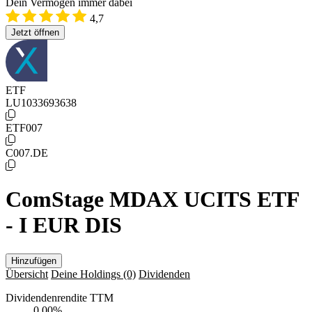
Dein Vermögen immer dabei
4,7
Jetzt öffnen
ETF
LU1033693638
ETF007
C007.DE
ComStage MDAX UCITS ETF
- I EUR DIS
Hinzufügen
Übersicht
Deine Holdings
(0)
Dividenden
Dividendenrendite TTM
0,00
%