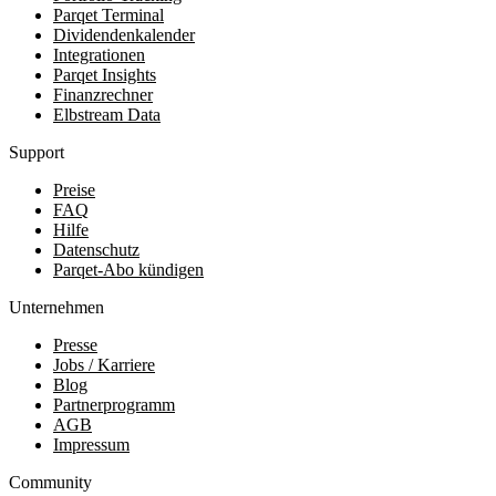
Parqet Terminal
Dividendenkalender
Integrationen
Parqet Insights
Finanzrechner
Elbstream Data
Support
Preise
FAQ
Hilfe
Datenschutz
Parqet-Abo kündigen
Unternehmen
Presse
Jobs / Karriere
Blog
Partnerprogramm
AGB
Impressum
Community