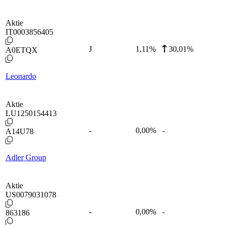
Aktie
IT0003856405
J
1,11
%
30,01%
A0ETQX
Leonardo
Aktie
LU1250154413
-
0,00
%
-
A14U78
Adler Group
Aktie
US0079031078
-
0,00
%
-
863186