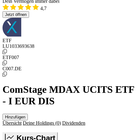
Dein Vermögen immer dabei
4,7
Jetzt öffnen
ETF
LU1033693638
ETF007
C007.DE
ComStage MDAX UCITS ETF
- I EUR DIS
Hinzufügen
Übersicht
Deine Holdings
(0)
Dividenden
Kurs-Chart