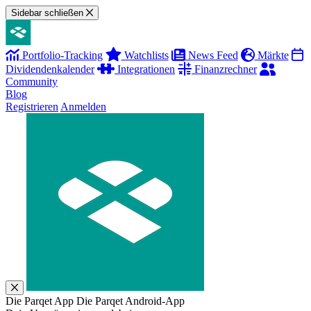
Sidebar schließen
Portfolio-Tracking
Watchlists
News Feed
Märkte
Dividendenkalender
Integrationen
Finanzrechner
Community
Blog
Registrieren
Anmelden
Die Parqet App
Die Parqet Android-App