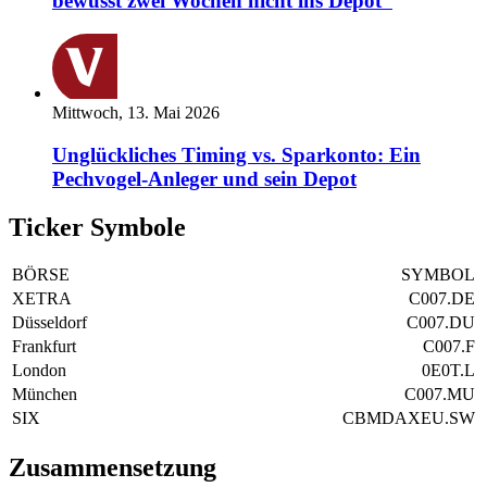
bewusst zwei Wochen nicht ins Depot“
Mittwoch, 13. Mai 2026
Unglückliches Timing vs. Sparkonto: Ein
Pechvogel-Anleger und sein Depot
Ticker Symbole
BÖRSE
SYMBOL
XETRA
C007.DE
Düsseldorf
C007.DU
Frankfurt
C007.F
London
0E0T.L
München
C007.MU
SIX
CBMDAXEU.SW
Zusammensetzung