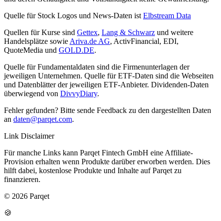
Quelle für Stock Logos und News-Daten ist
Elbstream Data
Quellen für Kurse sind
Gettex
,
Lang & Schwarz
und weitere
Handelsplätze sowie
Ariva.de AG
, ActivFinancial, EDI,
QuoteMedia und
GOLD.DE
.
Quelle für Fundamentaldaten sind die Firmenunterlagen der
jeweiligen Unternehmen. Quelle für ETF-Daten sind die Webseiten
und Datenblätter der jeweiligen ETF-Anbieter. Dividenden-Daten
überwiegend von
DivvyDiary
.
Fehler gefunden? Bitte sende Feedback zu den dargestellten Daten
an
daten@parqet.com
.
Link Disclaimer
Für manche Links kann Parqet Fintech GmbH eine Affiliate-
Provision erhalten wenn Produkte darüber erworben werden. Dies
hilft dabei, kostenlose Produkte und Inhalte auf Parqet zu
finanzieren.
© 2026 Parqet
🍪