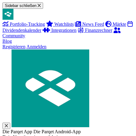
Sidebar schließen
Portfolio-Tracking
Watchlists
News Feed
Märkte
Dividendenkalender
Integrationen
Finanzrechner
Community
Blog
Registrieren
Anmelden
Die Parqet App
Die Parqet Android-App