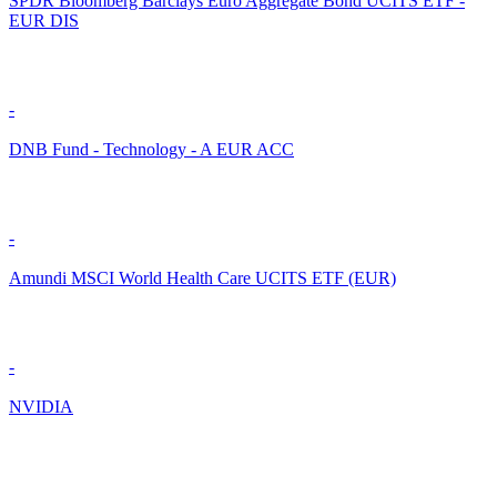
SPDR Bloomberg Barclays Euro Aggregate Bond UCITS ETF -
EUR DIS
-
DNB Fund - Technology - A EUR ACC
-
Amundi MSCI World Health Care UCITS ETF (EUR)
-
NVIDIA
-