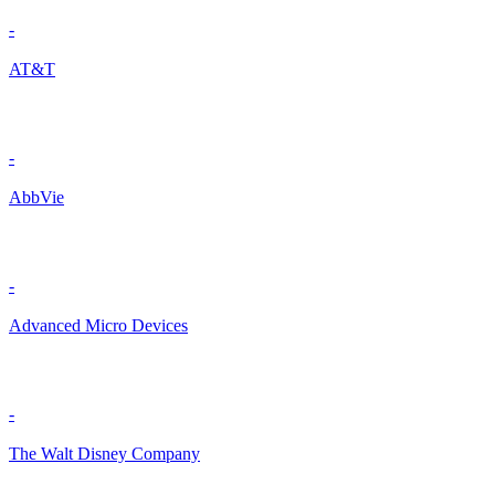
-
AT&T
-
AbbVie
-
Advanced Micro Devices
-
The Walt Disney Company