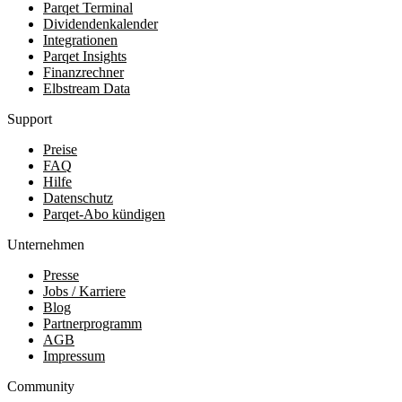
Parqet Terminal
Dividendenkalender
Integrationen
Parqet Insights
Finanzrechner
Elbstream Data
Support
Preise
FAQ
Hilfe
Datenschutz
Parqet-Abo kündigen
Unternehmen
Presse
Jobs / Karriere
Blog
Partnerprogramm
AGB
Impressum
Community