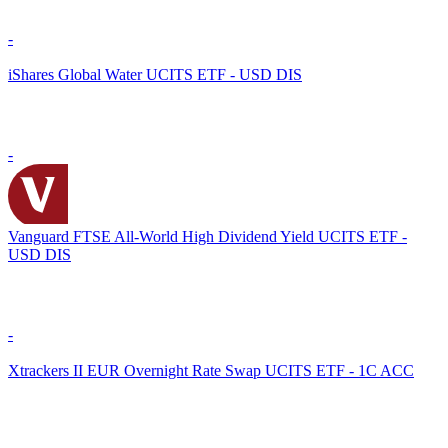
-
iShares Global Water UCITS ETF - USD DIS
-
Vanguard FTSE All-World High Dividend Yield UCITS ETF -
USD DIS
-
Xtrackers II EUR Overnight Rate Swap UCITS ETF - 1C ACC