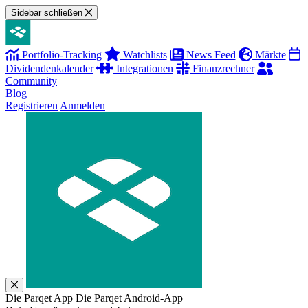
Sidebar schließen
Portfolio-Tracking
Watchlists
News Feed
Märkte
Dividendenkalender
Integrationen
Finanzrechner
Community
Blog
Registrieren
Anmelden
Die Parqet App
Die Parqet Android-App