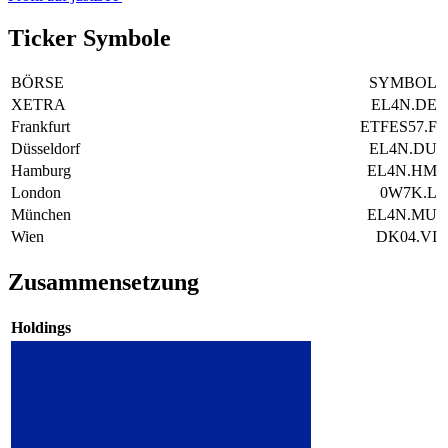
Ticker Symbole
BÖRSE
SYMBOL
XETRA
EL4N.DE
Frankfurt
ETFES57.F
Düsseldorf
EL4N.DU
Hamburg
EL4N.HM
London
0W7K.L
München
EL4N.MU
Wien
DK04.VI
Zusammensetzung
Holdings