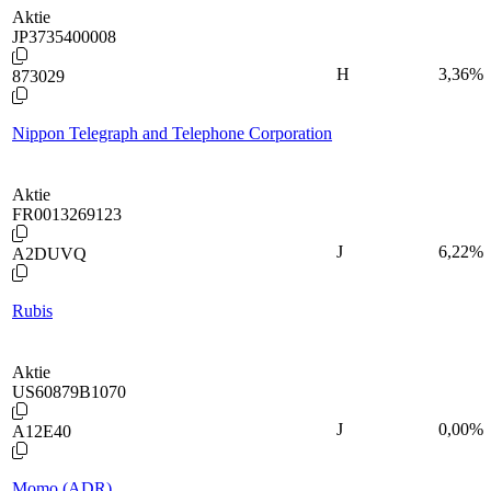
Aktie
JP3735400008
H
3,36
%
873029
Nippon Telegraph and Telephone Corporation
Aktie
FR0013269123
J
6,22
%
A2DUVQ
Rubis
Aktie
US60879B1070
J
0,00
%
A12E40
Momo (ADR)