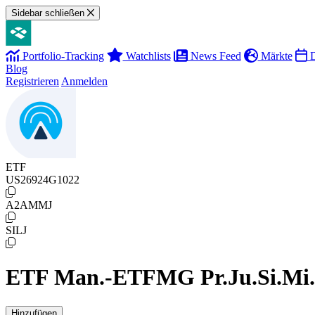
Sidebar schließen
Portfolio-Tracking
Watchlists
News Feed
Märkte
D
Blog
Registrieren
Anmelden
ETF
US26924G1022
A2AMMJ
SILJ
ETF Man.-ETFMG Pr.Ju.Si.Mi.E
Hinzufügen