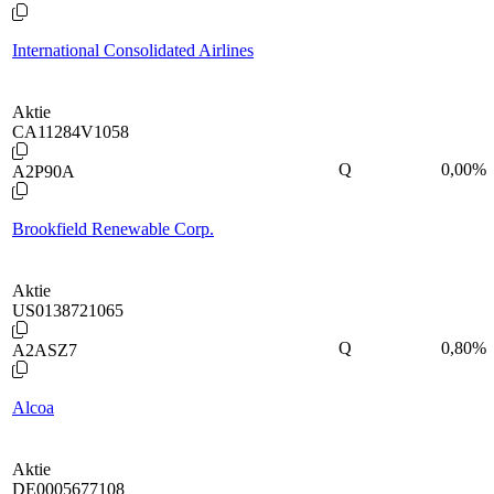
International Consolidated Airlines
Aktie
CA11284V1058
Q
0,00
%
A2P90A
Brookfield Renewable Corp.
Aktie
US0138721065
Q
0,80
%
A2ASZ7
Alcoa
Aktie
DE0005677108