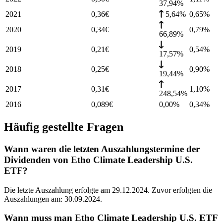
37,94%
2021
0,36
€
5,64%
0,65
%
2020
0,34
€
0,79
%
66,89%
2019
0,21
€
0,54
%
17,57%
2018
0,25
€
0,90
%
19,44%
2017
0,31
€
1,10
%
248,54%
2016
0,089
€
0,00%
0,34
%
Häufig gestellte Fragen
Wann waren die letzten Auszahlungstermine der
Dividenden von Etho Climate Leadership U.S.
ETF?
Die letzte Auszahlung erfolgte am 29.12.2024. Zuvor erfolgten die
Auszahlungen am: 30.09.2024.
Wann muss man Etho Climate Leadership U.S. ETF