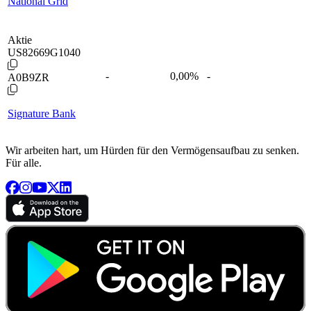
National Grid
Aktie
US82669G1040
-
0,00
%
-
A0B9ZR
Signature Bank
Wir arbeiten hart, um Hürden für den Vermögensaufbau zu senken.
Für alle.