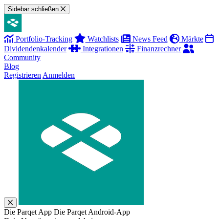
Sidebar schließen
Portfolio-Tracking
Watchlists
News Feed
Märkte
Dividendenkalender
Integrationen
Finanzrechner
Community
Blog
Registrieren
Anmelden
Die Parqet App
Die Parqet Android-App