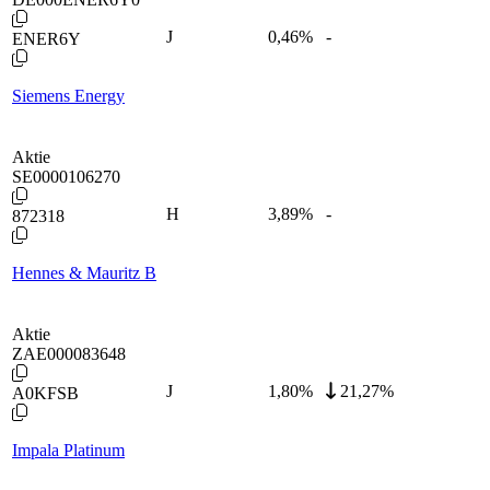
J
0,46
%
-
ENER6Y
Siemens Energy
Aktie
SE0000106270
H
3,89
%
-
872318
Hennes & Mauritz B
Aktie
ZAE000083648
J
1,80
%
21,27%
A0KFSB
Impala Platinum