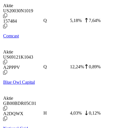
Aktie
US20030N1019
Q
5,18
%
7,64%
157484
Comcast
Aktie
US69121K1043
Q
12,24
%
0,89%
A2PPPV
Blue Owl Capital
Aktie
GB00BDR05C01
H
4,03
%
0,12%
A2DQWX