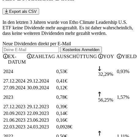
Export als CSV
In den letzten 3 Jahren wurde von Etho Climate Leadership U.S.
ETF keine Dividende mehr ausgezahlt. Es ist daher wahrscheinlich,
dass keine weiteren Dividenden mehr gezahlt werden.
Neue Dividenden direkt per E-Mail
Kostenlos
Anmelden
EX-
ZAHLTAG
AUSSCHÜTTUNG
YOY
YIELD
DATUM
2024
0,53
€
0,93
%
32,29%
27.12.2024
29.12.2024
0,41
€
27.09.2024
30.09.2024
0,12
€
2023
0,78
€
1,57
%
56,25%
27.12.2023
29.12.2023
0,39
€
20.09.2023
22.09.2023
0,14
€
21.06.2023
23.06.2023
0,16
€
22.03.2023
24.03.2023
0,0928
€
2022
0,50
€
1,11
%