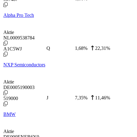
Alpha Pro Tech
Aktie
NL0009538784
Q
1,68
%
22,31%
A1C5WJ
NXP Semiconductors
Aktie
DE0005190003
J
7,35
%
11,46%
519000
BMW
Aktie
DE000ENER6Y0