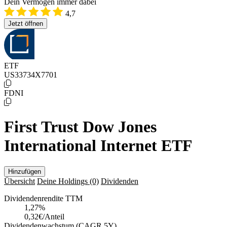
Dein Vermögen immer dabei
4,7
Jetzt öffnen
ETF
US33734X7701
FDNI
First Trust Dow Jones
International Internet ETF
Hinzufügen
Übersicht
Deine Holdings
(0)
Dividenden
Dividendenrendite TTM
1,27
%
0,32€/Anteil
Dividendenwachstum (CAGR 5Y)