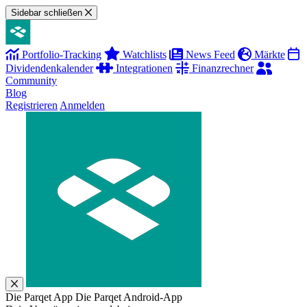
Sidebar schließen
Portfolio-Tracking
Watchlists
News Feed
Märkte
Dividendenkalender
Integrationen
Finanzrechner
Community
Blog
Registrieren
Anmelden
Die Parqet App
Die Parqet Android-App