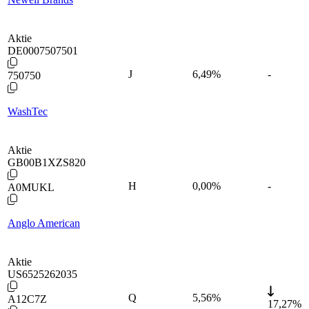
Aktie
DE0007507501
J
6,49
%
-
750750
WashTec
Aktie
GB00B1XZS820
H
0,00
%
-
A0MUKL
Anglo American
Aktie
US6525262035
Q
5,56
%
A12C7Z
17,27%