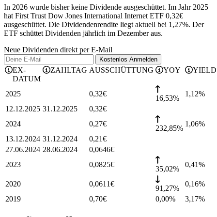
In 2026 wurde bisher keine Dividende ausgeschüttet. Im Jahr 2025
hat First Trust Dow Jones International Internet ETF 0,32€
ausgeschüttet.
Die Dividendenrendite liegt aktuell bei 1,27%.
Der
ETF schüttet Dividenden jährlich im Dezember aus.
Neue Dividenden direkt per E-Mail
Kostenlos
Anmelden
EX-
ZAHLTAG
AUSSCHÜTTUNG
YOY
YIELD
DATUM
2025
0,32
€
1,12
%
16,53%
12.12.2025
31.12.2025
0,32
€
2024
0,27
€
1,06
%
232,85%
13.12.2024
31.12.2024
0,21
€
27.06.2024
28.06.2024
0,0646
€
2023
0,0825
€
0,41
%
35,02%
2020
0,0611
€
0,16
%
91,27%
2019
0,70
€
0,00%
3,17
%