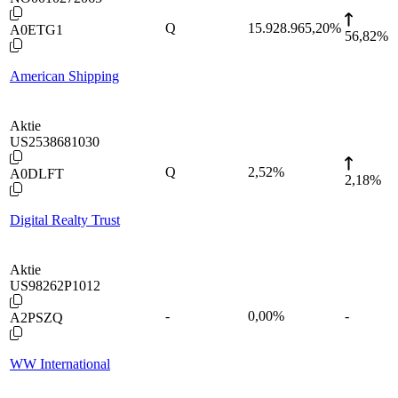
Q
15.928.965,20
%
A0ETG1
56,82%
American Shipping
Aktie
US2538681030
Q
2,52
%
A0DLFT
2,18%
Digital Realty Trust
Aktie
US98262P1012
-
0,00
%
-
A2PSZQ
WW International