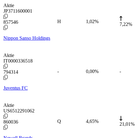
Aktie
JP3711600001
H
1,02
%
857546
7,22%
Nippon Sanso Holdings
Aktie
IT0000336518
-
0,00
%
-
794314
Juventus FC
Aktie
US6512291062
Q
4,65
%
860036
21,01%
Newell Brands