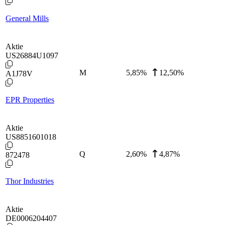
General Mills
Aktie
US26884U1097
M
5,85
%
12,50%
A1J78V
EPR Properties
Aktie
US8851601018
Q
2,60
%
4,87%
872478
Thor Industries
Aktie
DE0006204407