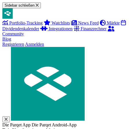
Sidebar schließen
Portfolio-Tracking
Watchlists
News Feed
Märkte
Dividendenkalender
Integrationen
Finanzrechner
Community
Blog
Registrieren
Anmelden
Die Parqet App
Die Parqet Android-App