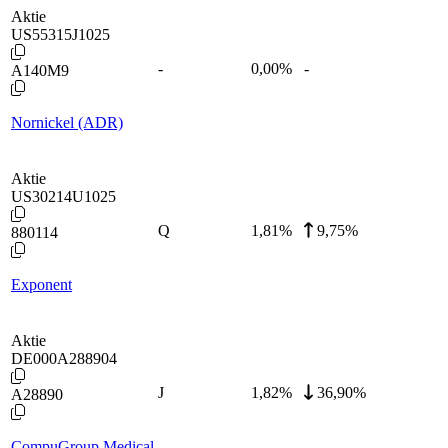
Aktie
US55315J1025
-
0,00
%
-
A140M9
Nornickel (ADR)
Aktie
US30214U1025
Q
1,81
%
9,75%
880114
Exponent
Aktie
DE000A288904
J
1,82
%
36,90%
A28890
CompuGroup Medical