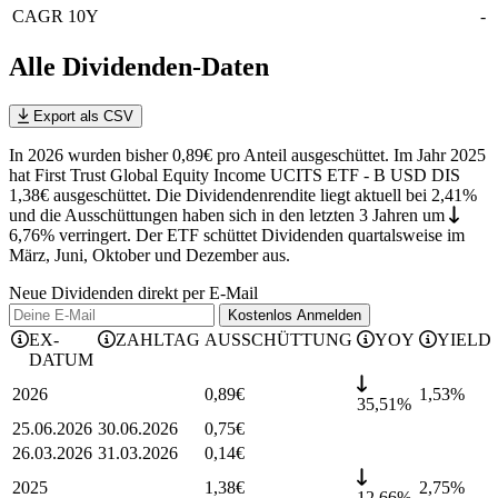
CAGR 10Y
-
Alle Dividenden-Daten
Export als CSV
In 2026 wurden bisher 0,89€ pro Anteil ausgeschüttet. Im Jahr 2025
hat First Trust Global Equity Income UCITS ETF - B USD DIS
1,38€ ausgeschüttet.
Die Dividendenrendite liegt aktuell bei 2,41%
und die
Ausschüttungen haben sich in den letzten 3 Jahren
um
6,76%
verringert
.
Der ETF schüttet Dividenden quartalsweise im
März, Juni, Oktober und Dezember aus.
Neue Dividenden direkt per E-Mail
Kostenlos
Anmelden
EX-
ZAHLTAG
AUSSCHÜTTUNG
YOY
YIELD
DATUM
2026
0,89
€
1,53
%
35,51%
25.06.2026
30.06.2026
0,75
€
26.03.2026
31.03.2026
0,14
€
2025
1,38
€
2,75
%
12,66%