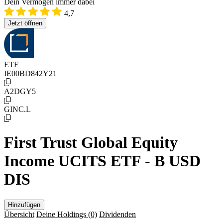
Dein Vermögen immer dabei
4,7
Jetzt öffnen
ETF
IE00BD842Y21
A2DGY5
GINC.L
First Trust Global Equity
Income UCITS ETF - B USD
DIS
Hinzufügen
Übersicht
Deine Holdings
(0)
Dividenden