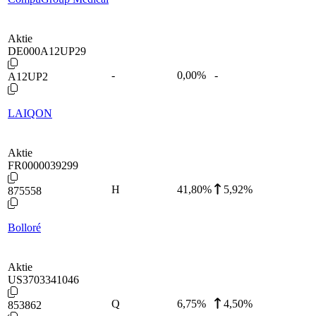
Aktie
DE000A12UP29
-
0,00
%
-
A12UP2
LAIQON
Aktie
FR0000039299
H
41,80
%
5,92%
875558
Bolloré
Aktie
US3703341046
Q
6,75
%
4,50%
853862