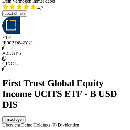
Dein Vermögen immer dabei
4,7
Jetzt öffnen
ETF
IE00BD842Y21
A2DGY5
GINC.L
First Trust Global Equity
Income UCITS ETF - B USD
DIS
Hinzufügen
Übersicht
Deine Holdings
(0)
Dividenden