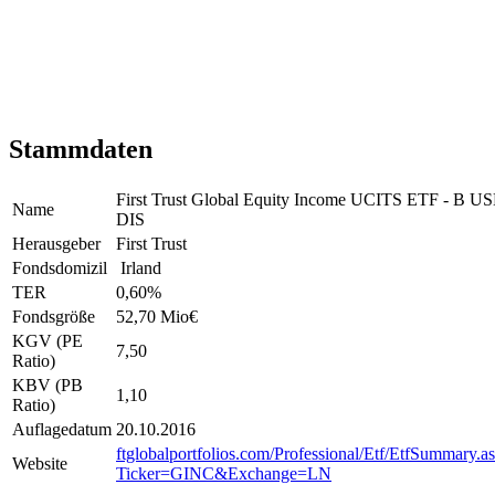
Stammdaten
First Trust Global Equity Income UCITS ETF - B U
Name
DIS
Herausgeber
First Trust
Fondsdomizil
Irland
TER
0,60
%
Fondsgröße
52,70 Mio
€
KGV (PE
7,50
Ratio)
KBV (PB
1,10
Ratio)
Auflagedatum
20.10.2016
ftglobalportfolios.com/Professional/Etf/EtfSummary.a
Website
Ticker=GINC&Exchange=LN