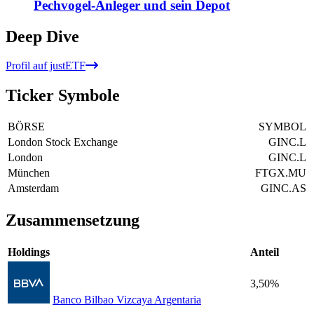
Pechvogel-Anleger und sein Depot
Deep Dive
Profil auf justETF
Ticker Symbole
BÖRSE
SYMBOL
London Stock Exchange
GINC.L
London
GINC.L
München
FTGX.MU
Amsterdam
GINC.AS
Zusammensetzung
Holdings
Anteil
3,50%
Banco Bilbao Vizcaya Argentaria