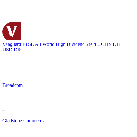
-
Vanguard FTSE All-World High Dividend Yield UCITS ETF -
USD DIS
-
Broadcom
-
Gladstone Commercial