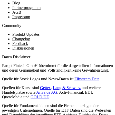
Blog
Partnerprogramm
AGB
Impressum
Community
Produkt Updates
Changelog
Feedback
Diskussionen
Daten Disclaimer
Parqet Fintech GmbH übernimmt für die dargestellten Informationen
und deren Genauigkeit und Vollständigkeit keine Gewährleistung.
Quelle für Stock Logos und News-Daten ist
Elbstream Data
Quellen für Kurse sind
Gettex
,
Lang & Schwarz
und weitere
Handelsplätze sowie
Ariva.de AG
, ActivFinancial, EDI,
QuoteMedia und
GOLD.DE
.
Quelle für Fundamentaldaten sind die Firmenunterlagen der
jeweiligen Unternehmen. Quelle für ETF-Daten sind die Webseiten
und Datenblätter der jeweiligen ETF-Anbieter. Dividenden-Daten