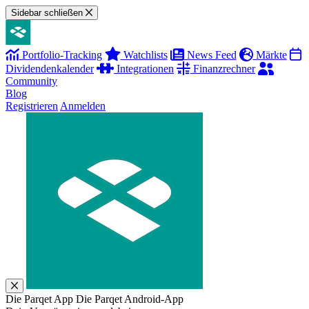
Sidebar schließen
Portfolio-Tracking
Watchlists
News Feed
Märkte
Dividendenkalender
Integrationen
Finanzrechner
Community
Blog
Registrieren
Anmelden
Die Parqet App
Die Parqet Android-App