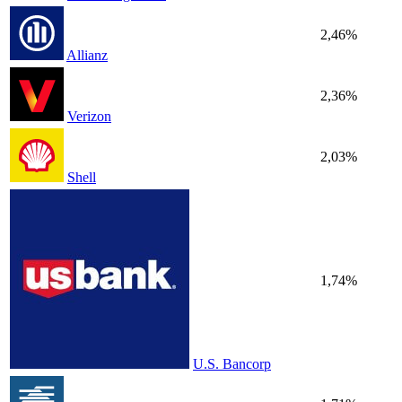
2,46%
Allianz
2,36%
Verizon
2,03%
Shell
1,74%
U.S. Bancorp