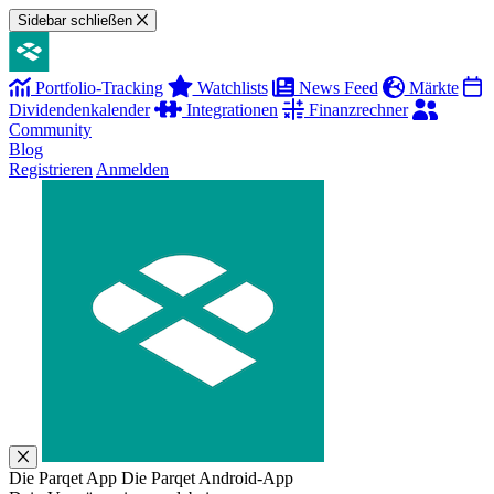
Sidebar schließen
Portfolio-Tracking
Watchlists
News Feed
Märkte
Dividendenkalender
Integrationen
Finanzrechner
Community
Blog
Registrieren
Anmelden
Die Parqet App
Die Parqet Android-App