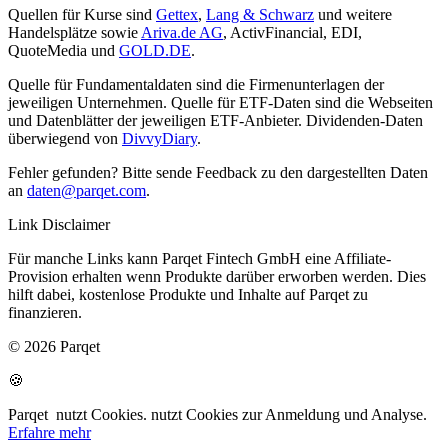
Quellen für Kurse sind
Gettex
,
Lang & Schwarz
und weitere
Handelsplätze sowie
Ariva.de AG
, ActivFinancial, EDI,
QuoteMedia und
GOLD.DE
.
Quelle für Fundamentaldaten sind die Firmenunterlagen der
jeweiligen Unternehmen. Quelle für ETF-Daten sind die Webseiten
und Datenblätter der jeweiligen ETF-Anbieter. Dividenden-Daten
überwiegend von
DivvyDiary
.
Fehler gefunden? Bitte sende Feedback zu den dargestellten Daten
an
daten@parqet.com
.
Link Disclaimer
Für manche Links kann Parqet Fintech GmbH eine Affiliate-
Provision erhalten wenn Produkte darüber erworben werden. Dies
hilft dabei, kostenlose Produkte und Inhalte auf Parqet zu
finanzieren.
© 2026 Parqet
🍪
Parqet
nutzt Cookies.
nutzt Cookies zur Anmeldung und Analyse.
Erfahre mehr