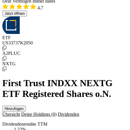
Dein Vermögen immer dabei
4,7
Jetzt öffnen
ETF
US33737K2050
A2PLUC
NXTG
First Trust INDXX NEXTG
ETF Registered Shares o.N.
Hinzufügen
Übersicht
Deine Holdings
(0)
Dividenden
Dividendenrendite TTM
1,22
%