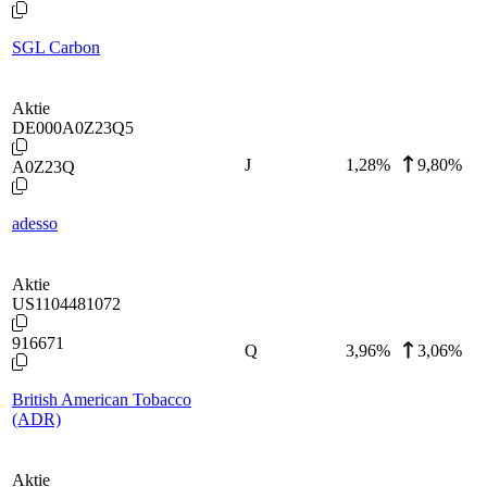
SGL Carbon
Aktie
DE000A0Z23Q5
J
1,28
%
9,80%
A0Z23Q
adesso
Aktie
US1104481072
916671
Q
3,96
%
3,06%
British American Tobacco
(ADR)
Aktie