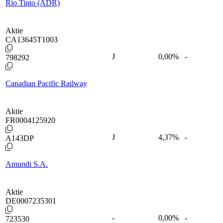
Rio Tinto (ADR)
Aktie
CA13645T1003
J
0,00
%
-
798292
Canadian Pacific Railway
Aktie
FR0004125920
J
4,37
%
-
A143DP
Amundi S.A.
Aktie
DE0007235301
-
0,00
%
-
723530