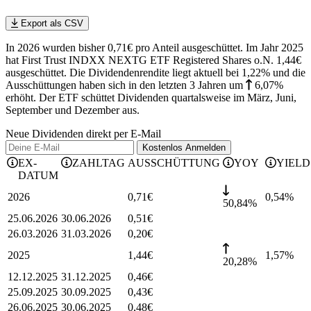
Export als CSV
In 2026 wurden bisher 0,71€ pro Anteil ausgeschüttet. Im Jahr 2025
hat First Trust INDXX NEXTG ETF Registered Shares o.N. 1,44€
ausgeschüttet.
Die Dividendenrendite liegt aktuell bei 1,22% und die
Ausschüttungen haben sich in den letzten 3 Jahren
um
6,07%
erhöht
.
Der ETF schüttet Dividenden quartalsweise im März, Juni,
September und Dezember aus.
Neue Dividenden direkt per E-Mail
Kostenlos
Anmelden
EX-
ZAHLTAG
AUSSCHÜTTUNG
YOY
YIELD
DATUM
2026
0,71
€
0,54
%
50,84%
25.06.2026
30.06.2026
0,51
€
26.03.2026
31.03.2026
0,20
€
2025
1,44
€
1,57
%
20,28%
12.12.2025
31.12.2025
0,46
€
25.09.2025
30.09.2025
0,43
€
26.06.2025
30.06.2025
0,48
€