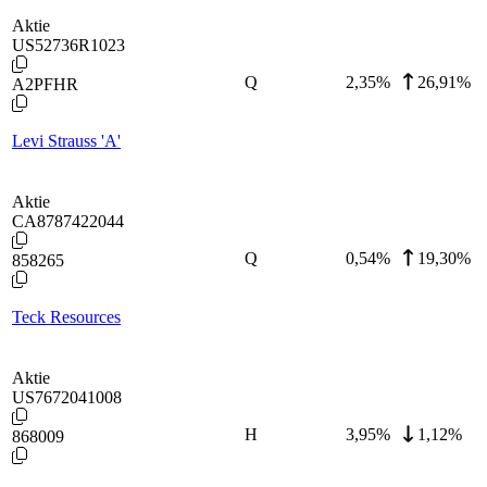
Aktie
US52736R1023
Q
2,35
%
26,91%
A2PFHR
Levi Strauss 'A'
Aktie
CA8787422044
Q
0,54
%
19,30%
858265
Teck Resources
Aktie
US7672041008
H
3,95
%
1,12%
868009