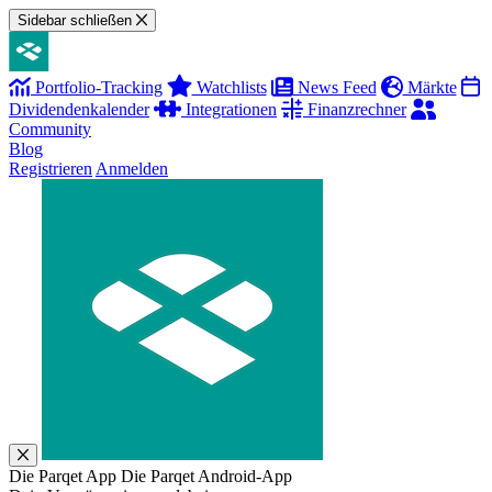
Sidebar schließen
Portfolio-Tracking
Watchlists
News Feed
Märkte
Dividendenkalender
Integrationen
Finanzrechner
Community
Blog
Registrieren
Anmelden
Die Parqet App
Die Parqet Android-App