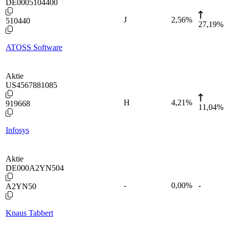
DE0005104400
J
2,56
%
510440
27,19%
ATOSS Software
Aktie
US4567881085
H
4,21
%
919668
11,04%
Infosys
Aktie
DE000A2YN504
-
0,00
%
-
A2YN50
Knaus Tabbert