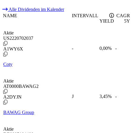
Alle Dividenden im Kalender
NAME
INTERVALL
CAGR
YIELD
5Y
Aktie
US2220702037
-
0,00
%
-
A1WY6X
Coty
Aktie
AT0000BAWAG2
J
3,45
%
-
A2DYJN
BAWAG Group
Aktie