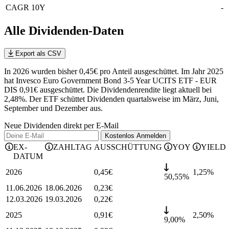
CAGR 10Y
-
Alle Dividenden-Daten
Export als CSV
In 2026 wurden bisher 0,45€ pro Anteil ausgeschüttet. Im Jahr 2025
hat Invesco Euro Government Bond 3-5 Year UCITS ETF - EUR
DIS 0,91€ ausgeschüttet.
Die Dividendenrendite liegt aktuell bei
2,48%.
Der ETF schüttet Dividenden quartalsweise im März, Juni,
September und Dezember aus.
Neue Dividenden direkt per E-Mail
Kostenlos
Anmelden
EX-
ZAHLTAG
AUSSCHÜTTUNG
YOY
YIELD
DATUM
2026
0,45
€
1,25
%
50,55%
11.06.2026
18.06.2026
0,23
€
12.03.2026
19.03.2026
0,22
€
2025
0,91
€
2,50
%
9,00%