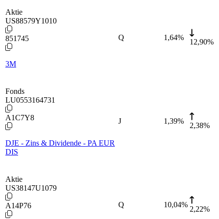
Aktie
US88579Y1010
Q
1,64
%
851745
12,90%
3M
Fonds
LU0553164731
A1C7Y8
J
1,39
%
2,38%
DJE - Zins & Dividende - PA EUR
DIS
Aktie
US38147U1079
Q
10,04
%
A14P76
2,22%