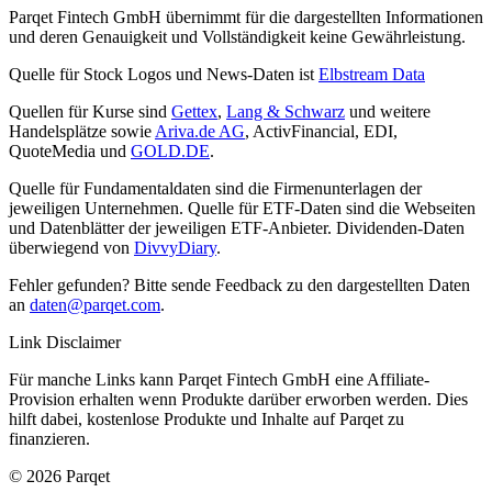
Parqet Fintech GmbH übernimmt für die dargestellten Informationen
und deren Genauigkeit und Vollständigkeit keine Gewährleistung.
Quelle für Stock Logos und News-Daten ist
Elbstream Data
Quellen für Kurse sind
Gettex
,
Lang & Schwarz
und weitere
Handelsplätze sowie
Ariva.de AG
, ActivFinancial, EDI,
QuoteMedia und
GOLD.DE
.
Quelle für Fundamentaldaten sind die Firmenunterlagen der
jeweiligen Unternehmen. Quelle für ETF-Daten sind die Webseiten
und Datenblätter der jeweiligen ETF-Anbieter. Dividenden-Daten
überwiegend von
DivvyDiary
.
Fehler gefunden? Bitte sende Feedback zu den dargestellten Daten
an
daten@parqet.com
.
Link Disclaimer
Für manche Links kann Parqet Fintech GmbH eine Affiliate-
Provision erhalten wenn Produkte darüber erworben werden. Dies
hilft dabei, kostenlose Produkte und Inhalte auf Parqet zu
finanzieren.
© 2026 Parqet