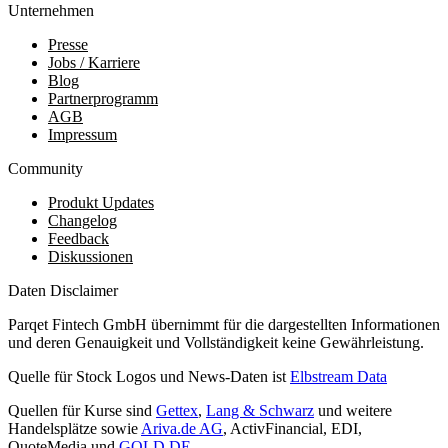
Unternehmen
Presse
Jobs / Karriere
Blog
Partnerprogramm
AGB
Impressum
Community
Produkt Updates
Changelog
Feedback
Diskussionen
Daten Disclaimer
Parqet Fintech GmbH übernimmt für die dargestellten Informationen
und deren Genauigkeit und Vollständigkeit keine Gewährleistung.
Quelle für Stock Logos und News-Daten ist
Elbstream Data
Quellen für Kurse sind
Gettex
,
Lang & Schwarz
und weitere
Handelsplätze sowie
Ariva.de AG
, ActivFinancial, EDI,
QuoteMedia und
GOLD.DE
.