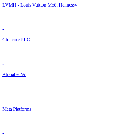
LVMH - Louis Vuitton Moët Hennessy
-
Glencore PLC
-
Alphabet 'A'
-
Meta Platforms
-