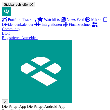
Sidebar schließen
Portfolio-Tracking
Watchlists
News Feed
Märkte
Dividendenkalender
Integrationen
Finanzrechner
Community
Blog
Registrieren
Anmelden
Die Parqet App
Die Parqet Android-App