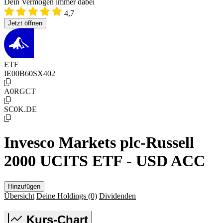
Dein Vermögen immer dabei
4,7
Jetzt öffnen
ETF
IE00B60SX402
A0RGCT
SC0K.DE
Invesco Markets plc-Russell
2000 UCITS ETF - USD ACC
Hinzufügen
Übersicht
Deine Holdings
(0)
Dividenden
Kurs-Chart