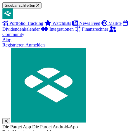
Sidebar schließen
Portfolio-Tracking
Watchlists
News Feed
Märkte
Dividendenkalender
Integrationen
Finanzrechner
Community
Blog
Registrieren
Anmelden
Die Parqet App
Die Parqet Android-App