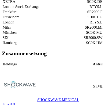
XETRA
SC0K.DE
London Stock Exchange
RTYS.L
Frankfurt
SR2000.F
Düsseldorf
SC0K.DU
London
RTYS.L
Milan
SR2000.MI
München
SC0K.MU
SIX
SR2000.SW
Hamburg
SC0K.HM
Zusammensetzung
Holdings
Anteil
0,43%
SHOCKWAVE MEDICAL
DL-,001