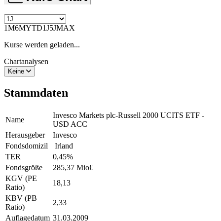
1M
6M
YTD
1J
5J
MAX
Kurse werden geladen...
Chartanalysen
Keine
Stammdaten
Invesco Markets plc-Russell 2000 UCITS ETF -
Name
USD ACC
Herausgeber
Invesco
Fondsdomizil
Irland
TER
0,45
%
Fondsgröße
285,37 Mio
€
KGV (PE
18,13
Ratio)
KBV (PB
2,33
Ratio)
Auflagedatum
31.03.2009