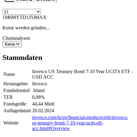
1M
6M
YTD
1J
5J
MAX
Kurse werden geladen...
Chartanalysen
Keine
Stammdaten
Invesco US Treasury Bond 7-10 Year UCITS ETF -
Name
USD ACC
Herausgeber
Invesco
Fondsdomizil
Irland
TER
0,08
%
Fondsgröße
44,44 Mio
€
Auflagedatum
20.02.2024
invesco.com/lu/en/financial-products/etfs/invesco-
Website
us-treasury-bond-7-10-year-ucits-etf-
acc.html#Overview