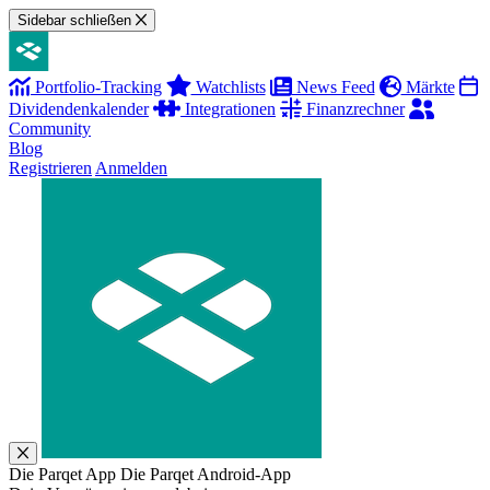
Sidebar schließen
Portfolio-Tracking
Watchlists
News Feed
Märkte
Dividendenkalender
Integrationen
Finanzrechner
Community
Blog
Registrieren
Anmelden
Die Parqet App
Die Parqet Android-App