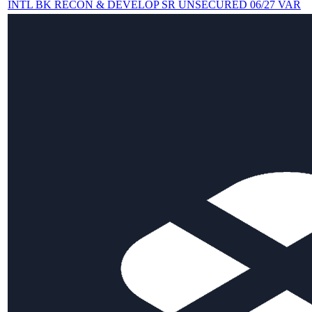
INTL BK RECON & DEVELOP SR UNSECURED 06/27 VAR