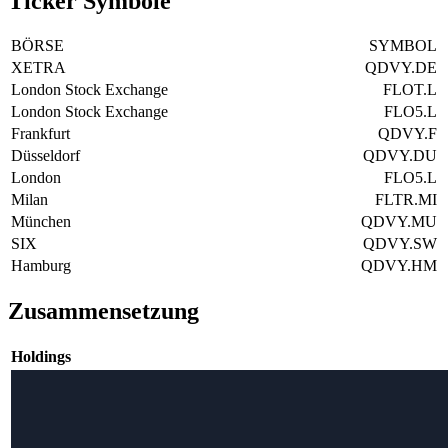
Ticker Symbole
BÖRSE
SYMBOL
XETRA
QDVY.DE
London Stock Exchange
FLOT.L
London Stock Exchange
FLO5.L
Frankfurt
QDVY.F
Düsseldorf
QDVY.DU
London
FLO5.L
Milan
FLTR.MI
München
QDVY.MU
SIX
QDVY.SW
Hamburg
QDVY.HM
Zusammensetzung
Holdings