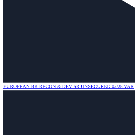
EUROPEAN BK RECON & DEV SR UNSECURED 02/28 VAR