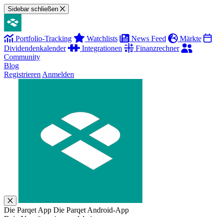
Sidebar schließen
Portfolio-Tracking
Watchlists
News Feed
Märkte
Dividendenkalender
Integrationen
Finanzrechner
Community
Blog
Registrieren
Anmelden
Die Parqet App
Die Parqet Android-App