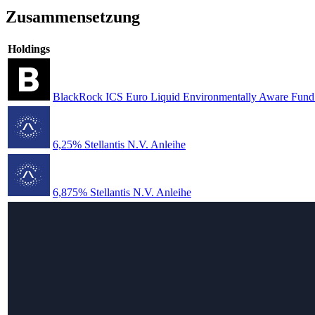
Zusammensetzung
Holdings
BlackRock ICS Euro Liquid Environmentally Aware Fun
6,25% Stellantis N.V. Anleihe
6,875% Stellantis N.V. Anleihe