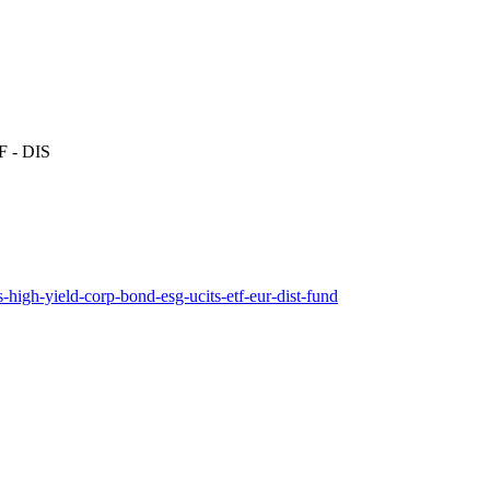
F - DIS
s-high-yield-corp-bond-esg-ucits-etf-eur-dist-fund