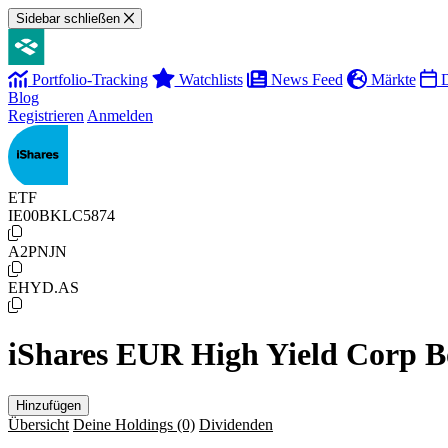
Sidebar schließen
Portfolio-Tracking
Watchlists
News Feed
Märkte
D
Blog
Registrieren
Anmelden
ETF
IE00BKLC5874
A2PNJN
EHYD.AS
iShares EUR High Yield Corp 
Hinzufügen
Übersicht
Deine Holdings
(0)
Dividenden