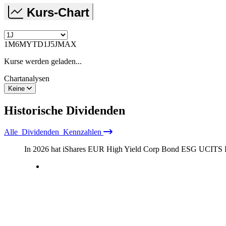
Kurs-Chart
1M
6M
YTD
1J
5J
MAX
Kurse werden geladen...
Chartanalysen
Keine
Historische
Dividenden
Alle
Dividenden
Kennzahlen
In 2026 hat iShares EUR High Yield Corp Bond ESG UCITS E