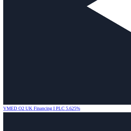
VMED O2 UK Financing I PLC 5.625%