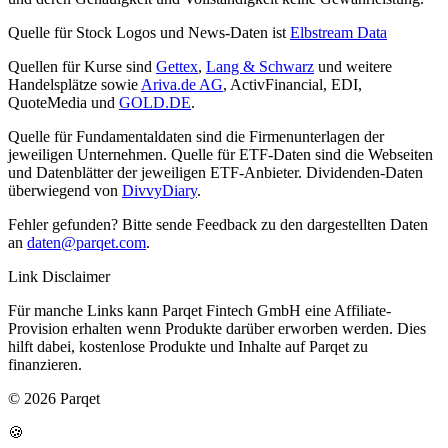
Quelle für Stock Logos und News-Daten ist
Elbstream Data
Quellen für Kurse sind
Gettex
,
Lang & Schwarz
und weitere
Handelsplätze sowie
Ariva.de AG
, ActivFinancial, EDI,
QuoteMedia und
GOLD.DE
.
Quelle für Fundamentaldaten sind die Firmenunterlagen der
jeweiligen Unternehmen. Quelle für ETF-Daten sind die Webseiten
und Datenblätter der jeweiligen ETF-Anbieter. Dividenden-Daten
überwiegend von
DivvyDiary
.
Fehler gefunden? Bitte sende Feedback zu den dargestellten Daten
an
daten@parqet.com
.
Link Disclaimer
Für manche Links kann Parqet Fintech GmbH eine Affiliate-
Provision erhalten wenn Produkte darüber erworben werden. Dies
hilft dabei, kostenlose Produkte und Inhalte auf Parqet zu
finanzieren.
© 2026 Parqet
🍪