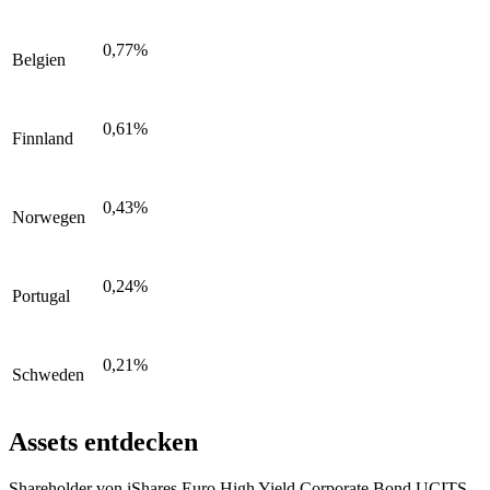
0,77%
Belgien
0,61%
Finnland
0,43%
Norwegen
0,24%
Portugal
0,21%
Schweden
Assets entdecken
Shareholder von iShares Euro High Yield Corporate Bond UCITS