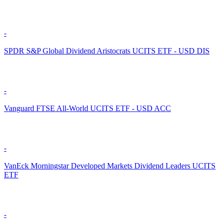
-
SPDR S&P Global Dividend Aristocrats UCITS ETF - USD DIS
-
Vanguard FTSE All-World UCITS ETF - USD ACC
-
VanEck Morningstar Developed Markets Dividend Leaders UCITS
ETF
-