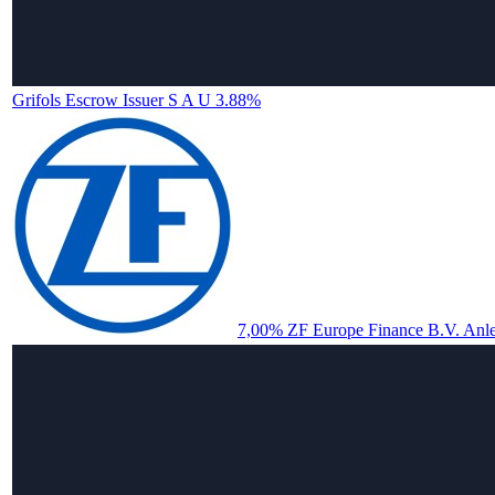
Grifols Escrow Issuer S A U 3.88%
7,00% ZF Europe Finance B.V. Anle