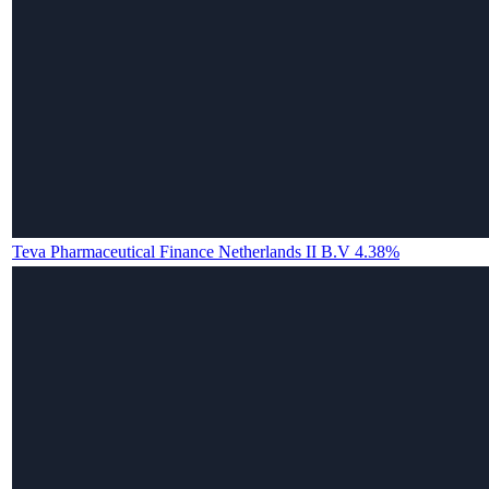
Teva Pharmaceutical Finance Netherlands II B.V 4.38%