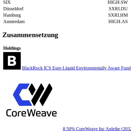
SIX
HIGH.SW
Düsseldorf
SXRI.DU
Hamburg
SXRI.HM
Amsterdam
HIGH.AS
Zusammensetzung
Holdings
BlackRock ICS Euro Liquid Environmentally Aware Fun
8,50% CoreWeave Inc Anleihe (203