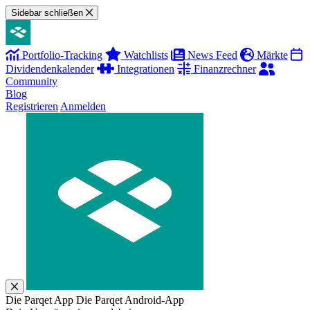
Sidebar schließen
Portfolio-Tracking
Watchlists
News Feed
Märkte
Dividendenkalender
Integrationen
Finanzrechner
Community
Blog
Registrieren
Anmelden
Die Parqet App
Die Parqet Android-App