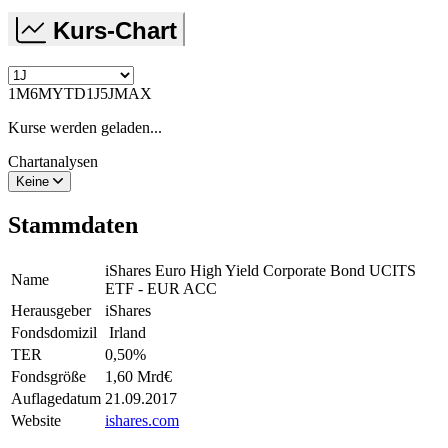
Kurs-Chart
1M
6M
YTD
1J
5J
MAX
Kurse werden geladen...
Chartanalysen
Keine
Stammdaten
iShares Euro High Yield Corporate Bond UCITS
Name
ETF - EUR ACC
Herausgeber
iShares
Fondsdomizil
Irland
TER
0,50
%
Fondsgröße
1,60 Mrd
€
Auflagedatum
21.09.2017
Website
ishares.com