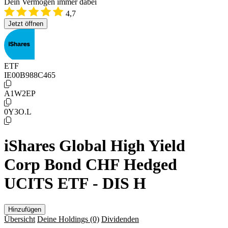
Dein Vermögen immer dabei
4,7
Jetzt öffnen
ETF
IE00B988C465
A1W2EP
0Y3O.L
iShares Global High Yield
Corp Bond CHF Hedged
UCITS ETF - DIS H
Hinzufügen
Übersicht
Deine Holdings
(0)
Dividenden