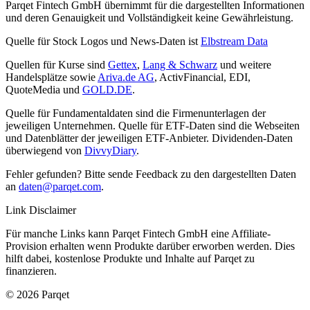
Parqet Fintech GmbH übernimmt für die dargestellten Informationen
und deren Genauigkeit und Vollständigkeit keine Gewährleistung.
Quelle für Stock Logos und News-Daten ist
Elbstream Data
Quellen für Kurse sind
Gettex
,
Lang & Schwarz
und weitere
Handelsplätze sowie
Ariva.de AG
, ActivFinancial, EDI,
QuoteMedia und
GOLD.DE
.
Quelle für Fundamentaldaten sind die Firmenunterlagen der
jeweiligen Unternehmen. Quelle für ETF-Daten sind die Webseiten
und Datenblätter der jeweiligen ETF-Anbieter. Dividenden-Daten
überwiegend von
DivvyDiary
.
Fehler gefunden? Bitte sende Feedback zu den dargestellten Daten
an
daten@parqet.com
.
Link Disclaimer
Für manche Links kann Parqet Fintech GmbH eine Affiliate-
Provision erhalten wenn Produkte darüber erworben werden. Dies
hilft dabei, kostenlose Produkte und Inhalte auf Parqet zu
finanzieren.
© 2026 Parqet