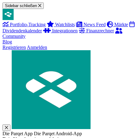
Sidebar schließen
Portfolio-Tracking
Watchlists
News Feed
Märkte
Dividendenkalender
Integrationen
Finanzrechner
Community
Blog
Registrieren
Anmelden
Die Parqet App
Die Parqet Android-App