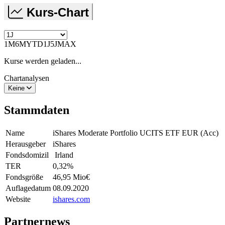
Kurs-Chart
1M
6M
YTD
1J
5J
MAX
Kurse werden geladen...
Chartanalysen
Keine
Stammdaten
Name
iShares Moderate Portfolio UCITS ETF EUR (Acc)
Herausgeber
iShares
Fondsdomizil
Irland
TER
0,32
%
Fondsgröße
46,95 Mio
€
Auflagedatum
08.09.2020
Website
ishares.com
Partnernews