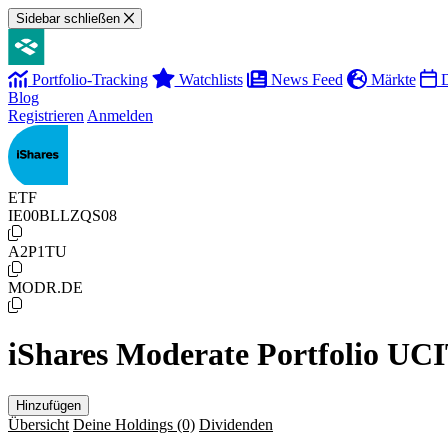
Sidebar schließen
Portfolio-Tracking
Watchlists
News Feed
Märkte
D
Blog
Registrieren
Anmelden
ETF
IE00BLLZQS08
A2P1TU
MODR.DE
iShares Moderate Portfolio U
Hinzufügen
Übersicht
Deine Holdings
(0)
Dividenden