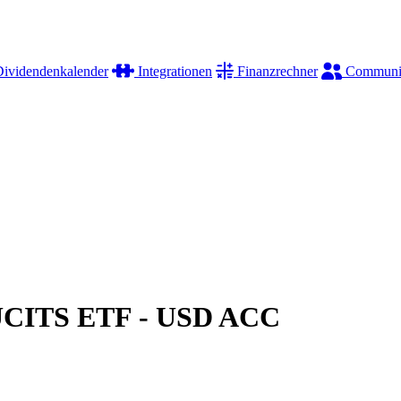
ividendenkalender
Integrationen
Finanzrechner
Communi
 UCITS ETF - USD ACC