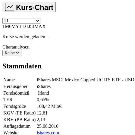
Kurs-Chart
1M
6M
YTD
1J
5J
MAX
Kurse werden geladen...
Chartanalysen
Keine
Stammdaten
Name
iShares MSCI Mexico Capped UCITS ETF - US
Herausgeber
iShares
Fondsdomizil
Irland
TER
0,65
%
Fondsgröße
108,42 Mio
€
KGV (PE Ratio)
12,61
KBV (PB Ratio)
2,13
Auflagedatum
25.08.2010
Website
ishares.com