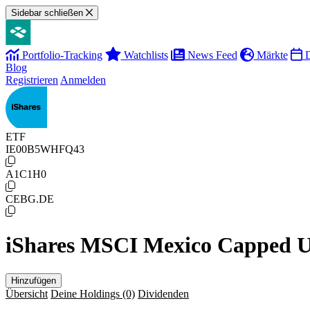
Sidebar schließen
Portfolio-Tracking
Watchlists
News Feed
Märkte
D
Blog
Registrieren
Anmelden
ETF
IE00B5WHFQ43
A1C1H0
CEBG.DE
iShares MSCI Mexico Capped
Hinzufügen
Übersicht
Deine Holdings
(0)
Dividenden