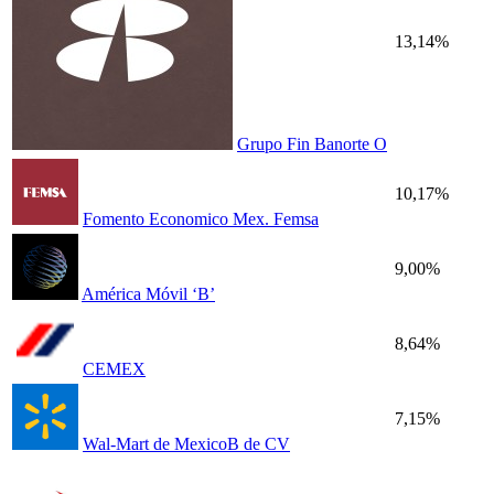
13,14%
Grupo Fin Banorte O
10,17%
Fomento Economico Mex. Femsa
9,00%
América Móvil ‘B’
8,64%
CEMEX
7,15%
Wal-Mart de MexicoB de CV