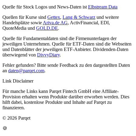
Quelle für Stock Logos und News-Daten ist
Elbstream Data
Quellen für Kurse sind
Gettex
,
Lang & Schwarz
und weitere
Handelsplätze sowie
Ariva.de AG
, ActivFinancial, EDI,
QuoteMedia und
GOLD.DE
.
Quelle für Fundamentaldaten sind die Firmenunterlagen der
jeweiligen Unternehmen. Quelle für ETF-Daten sind die Webseiten
und Datenblätter der jeweiligen ETF-Anbieter. Dividenden-Daten
überwiegend von
DivvyDiary
.
Fehler gefunden? Bitte sende Feedback zu den dargestellten Daten
an
daten@parqet.com
.
Link Disclaimer
Für manche Links kann Parqet Fintech GmbH eine Affiliate-
Provision erhalten wenn Produkte darüber erworben werden. Dies
hilft dabei, kostenlose Produkte und Inhalte auf Parqet zu
finanzieren.
© 2026 Parqet
🍪