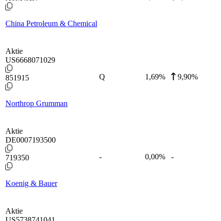
China Petroleum & Chemical
Aktie
US6668071029
Q
1,69
%
9,90%
851915
Northrop Grumman
Aktie
DE0007193500
-
0,00
%
-
719350
Koenig & Bauer
Aktie
US5738741041