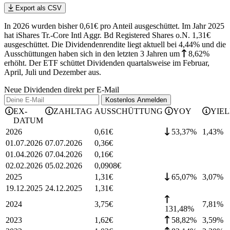
Export als CSV
In 2026 wurden bisher 0,61€ pro Anteil ausgeschüttet. Im Jahr 2025
hat iShares Tr.-Core Intl Aggr. Bd Registered Shares o.N. 1,31€
ausgeschüttet.
Die Dividendenrendite liegt aktuell bei 4,44% und die
Ausschüttungen haben sich in den letzten 3 Jahren
um
8,62%
erhöht
.
Der ETF schüttet Dividenden quartalsweise im Februar,
April, Juli und Dezember aus.
Neue Dividenden direkt per E-Mail
Kostenlos
Anmelden
EX-
ZAHLTAG
AUSSCHÜTTUNG
YOY
YIE
DATUM
2026
0,61
€
53,37%
1,43
%
01.07.2026
07.07.2026
0,36
€
01.04.2026
07.04.2026
0,16
€
02.02.2026
05.02.2026
0,0908
€
2025
1,31
€
65,07%
3,07
%
19.12.2025
24.12.2025
1,31
€
2024
3,75
€
7,81
%
131,48%
2023
1,62
€
58,82%
3,59
%