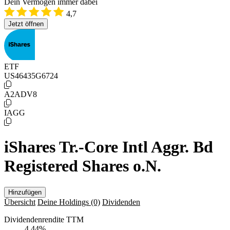
Dein Vermögen immer dabei
4,7
Jetzt öffnen
ETF
US46435G6724
A2ADV8
IAGG
iShares Tr.-Core Intl Aggr. Bd
Registered Shares o.N.
Hinzufügen
Übersicht
Deine Holdings
(0)
Dividenden
Dividendenrendite TTM
4,44
%