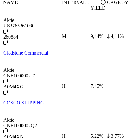
NAME
INTERVALL
CAGR 5Y
YIELD
Aktie
US3765361080
M
9,44
%
4,11%
260884
Gladstone Commercial
Aktie
CNE1000002J7
H
7,45
%
-
A0M4XG
COSCO SHIPPING
Aktie
CNE1000002Q2
H
5,22
%
3,77%
A0M4XN