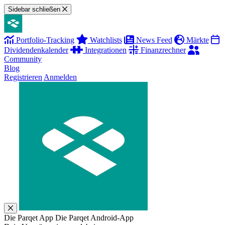
Sidebar schließen
Portfolio-Tracking
Watchlists
News Feed
Märkte
Dividendenkalender
Integrationen
Finanzrechner
Community
Blog
Registrieren
Anmelden
Die Parqet App
Die Parqet Android-App