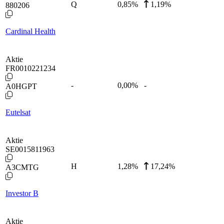
Q
0,85
%
1,19%
880206
Cardinal Health
Aktie
FR0010221234
-
0,00
%
-
A0HGPT
Eutelsat
Aktie
SE0015811963
H
1,28
%
17,24%
A3CMTG
Investor B
Aktie