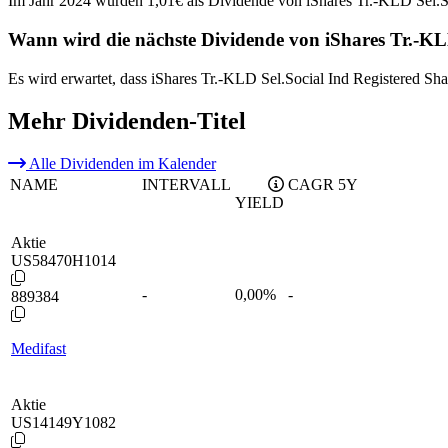
Im Jahr 2024 wurden 1,01€ als Dividende von iShares Tr.-KLD Sel.So
Wann wird die nächste Dividende von iShares Tr.-KLD
Es wird erwartet, dass iShares Tr.-KLD Sel.Social Ind Registered Sh
Mehr Dividenden-Titel
Alle Dividenden im Kalender
NAME
INTERVALL
CAGR 5Y
YIELD
Aktie
US58470H1014
-
0,00
%
-
889384
Medifast
Aktie
US14149Y1082