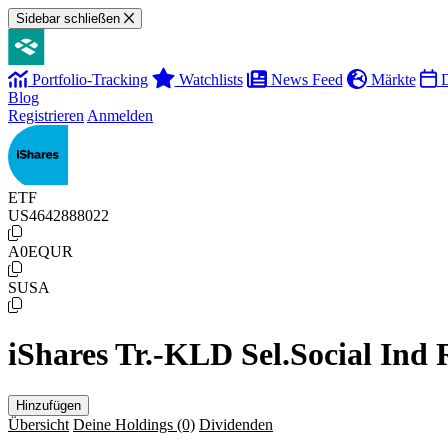
Sidebar schließen
Portfolio-Tracking
Watchlists
News Feed
Märkte
D
Blog
Registrieren
Anmelden
ETF
US4642888022
A0EQUR
SUSA
iShares Tr.-KLD Sel.Social Ind 
Hinzufügen
Übersicht
Deine Holdings
(0)
Dividenden