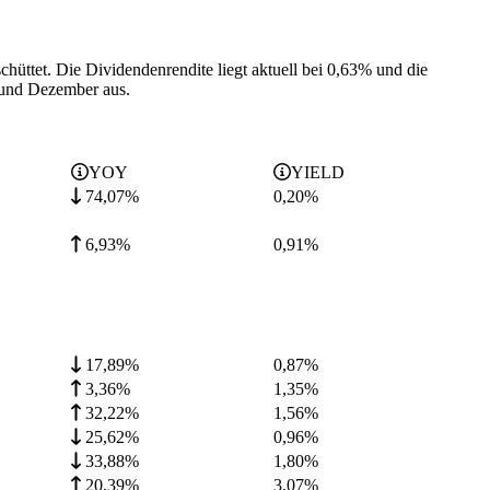
chüttet.
Die Dividendenrendite liegt aktuell bei 0,63% und die
 und Dezember aus.
YOY
YIELD
74,07%
0,20
%
6,93%
0,91
%
17,89%
0,87
%
3,36%
1,35
%
32,22%
1,56
%
25,62%
0,96
%
33,88%
1,80
%
20,39%
3,07
%