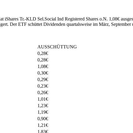
hat iShares Tr.-KLD Sel.Social Ind Registered Shares o.N. 1,08€ ausges
ngert
.
Der ETF schüttet Dividenden quartalsweise im März, September
AUSSCHÜTTUNG
0,28
€
0,28
€
1,08
€
0,30
€
0,29
€
0,23
€
0,26
€
1,01
€
1,23
€
1,19
€
0,90
€
1,21
€
1,83
€