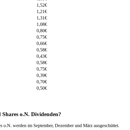
1,52
€
1,21
€
1,31
€
1,08
€
0,80
€
0,75
€
0,66
€
0,58
€
0,43
€
0,58
€
0,75
€
0,39
€
0,70
€
0,50
€
d Shares o.N. Dividenden?
es o.N. werden im September, Dezember und März ausgeschüttet.