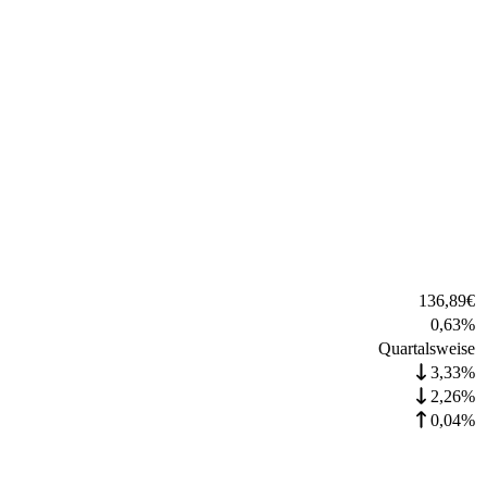
136,89
€
0,63
%
Quartalsweise
3,33%
2,26%
0,04%