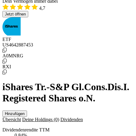
Dein Vermögen immer dabei
4,7
Jetzt öffnen
ETF
US4642887453
A0MNRG
RXI
iShares Tr.-S&P Gl.Cons.Dis.I.
Registered Shares o.N.
Hinzufügen
Übersicht
Deine Holdings
(0)
Dividenden
Dividendenrendite TTM
0,84
%