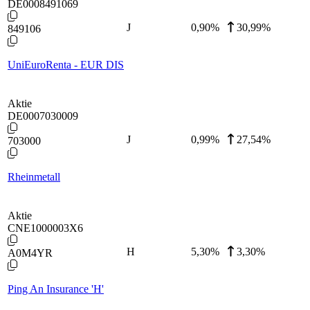
DE0008491069
J
0,90
%
30,99%
849106
UniEuroRenta - EUR DIS
Aktie
DE0007030009
J
0,99
%
27,54%
703000
Rheinmetall
Aktie
CNE1000003X6
H
5,30
%
3,30%
A0M4YR
Ping An Insurance 'H'