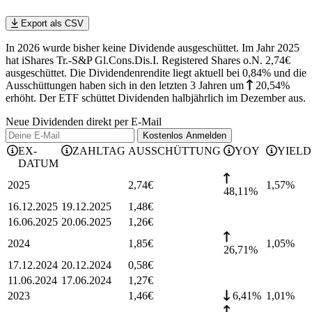
Export als CSV
In 2026 wurde bisher keine Dividende ausgeschüttet. Im Jahr 2025
hat iShares Tr.-S&P Gl.Cons.Dis.I. Registered Shares o.N. 2,74€
ausgeschüttet.
Die Dividendenrendite liegt aktuell bei 0,84% und die
Ausschüttungen haben sich in den letzten 3 Jahren
um
20,54%
erhöht
.
Der ETF schüttet Dividenden halbjährlich im Dezember aus.
Neue Dividenden direkt per E-Mail
Kostenlos
Anmelden
EX-
ZAHLTAG
AUSSCHÜTTUNG
YOY
YIELD
DATUM
2025
2,74
€
1,57
%
48,11%
16.12.2025
19.12.2025
1,48
€
16.06.2025
20.06.2025
1,26
€
2024
1,85
€
1,05
%
26,71%
17.12.2024
20.12.2024
0,58
€
11.06.2024
17.06.2024
1,27
€
2023
1,46
€
6,41%
1,01
%