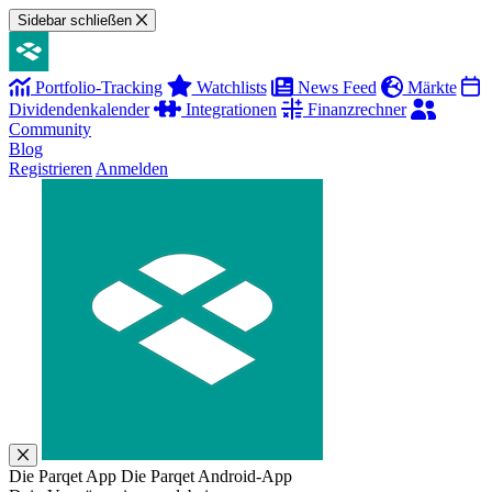
Sidebar schließen
Portfolio-Tracking
Watchlists
News Feed
Märkte
Dividendenkalender
Integrationen
Finanzrechner
Community
Blog
Registrieren
Anmelden
Die Parqet App
Die Parqet Android-App