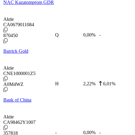
NAC Kazatomprom GDR
Aktie
CA0679011084
Q
0,00
%
-
870450
Barrick Gold
Aktie
CNE1000001Z5
H
2,22
%
6,01%
A0M4WZ
Bank of China
Aktie
CA98462Y1007
-
0,00
%
-
357818