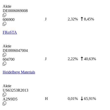
Aktie
DE0006069008
J
2,32
%
8,45%
606900
FRoSTA
Aktie
DE0006047004
J
2,22
%
40,63%
604700
Heidelberg Materials
Aktie
US63253R2013
H
0,01
%
65,91%
A2N9D5