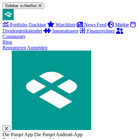
Sidebar schließen
Portfolio-Tracking
Watchlists
News Feed
Märkte
Dividendenkalender
Integrationen
Finanzrechner
Community
Blog
Registrieren
Anmelden
Die Parqet App
Die Parqet Android-App