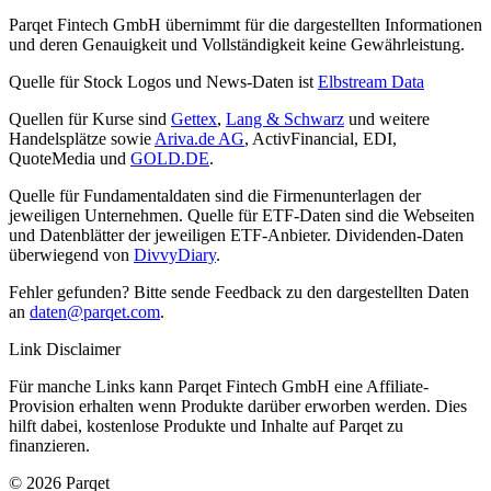
Parqet Fintech GmbH übernimmt für die dargestellten Informationen
und deren Genauigkeit und Vollständigkeit keine Gewährleistung.
Quelle für Stock Logos und News-Daten ist
Elbstream Data
Quellen für Kurse sind
Gettex
,
Lang & Schwarz
und weitere
Handelsplätze sowie
Ariva.de AG
, ActivFinancial, EDI,
QuoteMedia und
GOLD.DE
.
Quelle für Fundamentaldaten sind die Firmenunterlagen der
jeweiligen Unternehmen. Quelle für ETF-Daten sind die Webseiten
und Datenblätter der jeweiligen ETF-Anbieter. Dividenden-Daten
überwiegend von
DivvyDiary
.
Fehler gefunden? Bitte sende Feedback zu den dargestellten Daten
an
daten@parqet.com
.
Link Disclaimer
Für manche Links kann Parqet Fintech GmbH eine Affiliate-
Provision erhalten wenn Produkte darüber erworben werden. Dies
hilft dabei, kostenlose Produkte und Inhalte auf Parqet zu
finanzieren.
© 2026 Parqet