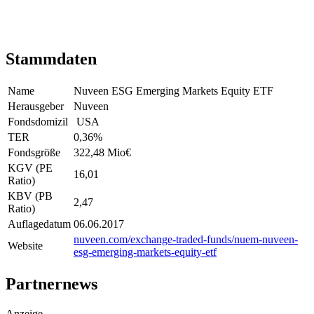
Stammdaten
Name
Nuveen ESG Emerging Markets Equity ETF
Herausgeber
Nuveen
Fondsdomizil
USA
TER
0,36
%
Fondsgröße
322,48 Mio
€
KGV (PE
16,01
Ratio)
KBV (PB
2,47
Ratio)
Auflagedatum
06.06.2017
nuveen.com/exchange-traded-funds/nuem-nuveen-
Website
esg-emerging-markets-equity-etf
Partnernews
Anzeige