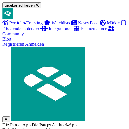
Sidebar schließen
Portfolio-Tracking
Watchlists
News Feed
Märkte
Dividendenkalender
Integrationen
Finanzrechner
Community
Blog
Registrieren
Anmelden
Die Parqet App
Die Parqet Android-App