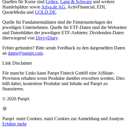
Quellen für Kurse sind
Gettex
,
Lang & Schwarz
und weitere
Handelsplätze sowie
Ariva.de AG
, ActivFinancial, EDI,
QuoteMedia und
GOLD.DE
.
Quelle für Fundamentaldaten sind die Firmenunterlagen der
jeweiligen Unternehmen. Quelle für ETF-Daten sind die Webseiten
und Datenblätter der jeweiligen ETF-Anbieter. Dividenden-Daten
überwiegend von
DivvyDiary
.
Fehler gefunden? Bitte sende Feedback zu den dargestellten Daten
an
daten@parqet.com
.
Link Disclaimer
Für manche Links kann Parqet Fintech GmbH eine Affiliate-
Provision erhalten wenn Produkte darüber erworben werden. Dies
hilft dabei, kostenlose Produkte und Inhalte auf Parqet zu
finanzieren.
© 2026 Parqet
🍪
Parqet
nutzt Cookies.
nutzt Cookies zur Anmeldung und Analyse.
Erfahre mehr