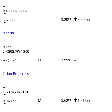
Aktie
AT0000730007
J
3,29
%
39,06%
632305
Andritz
Aktie
US68629Y1038
Q
2,99
%
-
A3C684
Orion Properties
Aktie
US3765461070
M
5,62
%
10,13%
A0KES9