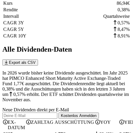
Kurs
86,94
€
Rendite
0,38
%
Intervall
Quartalsweise
CAGR 3Y
0,57%
CAGR 5Y
8,47%
CAGR 10Y
8,91%
Alle Dividenden-Daten
Export als CSV
In 2026 wurde bisher keine Dividende ausgeschüttet. Im Jahr 2025
hat PIMCO Enhanced Short Maturity Active Exchange-Traded
Fund 1,77€ ausgeschüttet.
Die Dividendenrendite liegt aktuell bei
0,38% und die
Ausschüttungen haben sich in den letzten 3 Jahren
um
0,57%
erhöht
.
Der ETF schüttet Dividenden quartalsweise im
November aus.
Neue Dividenden direkt per E-Mail
Kostenlos
Anmelden
EX-
ZAHLTAG
AUSSCHÜTTUNG
YOY
YIE
DATUM