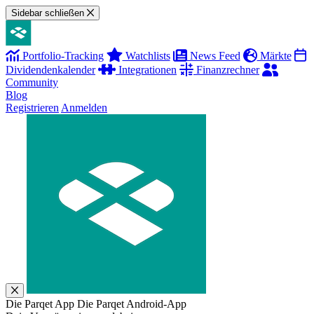
Sidebar schließen
Portfolio-Tracking
Watchlists
News Feed
Märkte
Dividendenkalender
Integrationen
Finanzrechner
Community
Blog
Registrieren
Anmelden
Die Parqet App
Die Parqet Android-App