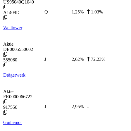
US95040Q1040
Q
1,25
%
1,03%
A1409D
Welltower
Aktie
DE0005550602
J
2,62
%
72,23%
555060
Drägerwerk
Aktie
FR0000066722
J
2,95
%
-
917556
Guillemot