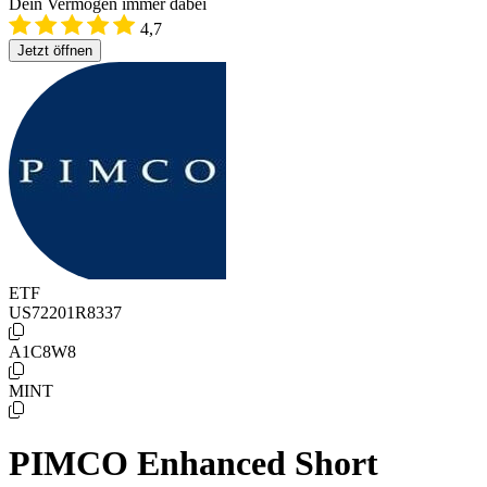
Dein Vermögen immer dabei
4,7
Jetzt öffnen
ETF
US72201R8337
A1C8W8
MINT
PIMCO Enhanced Short