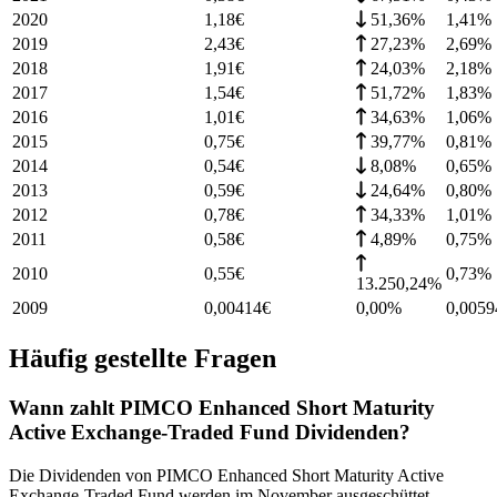
2020
1,18
€
51,36%
1,41
%
2019
2,43
€
27,23%
2,69
%
2018
1,91
€
24,03%
2,18
%
2017
1,54
€
51,72%
1,83
%
2016
1,01
€
34,63%
1,06
%
2015
0,75
€
39,77%
0,81
%
2014
0,54
€
8,08%
0,65
%
2013
0,59
€
24,64%
0,80
%
2012
0,78
€
34,33%
1,01
%
2011
0,58
€
4,89%
0,75
%
2010
0,55
€
0,73
%
13.250,24%
2009
0,00414
€
0,00%
0,0059
Häufig gestellte Fragen
Wann zahlt PIMCO Enhanced Short Maturity
Active Exchange-Traded Fund Dividenden?
Die Dividenden von PIMCO Enhanced Short Maturity Active
Exchange-Traded Fund werden im November ausgeschüttet.